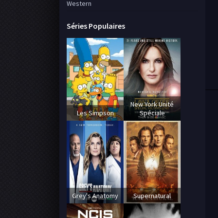
Western
Séries Populaires
New York Unité
Les Simpson
Spéciale
Grey's Anatomy
Supernatural