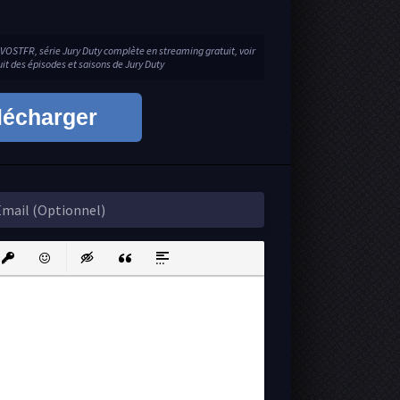
 VOSTFR, série Jury Duty complète en streaming gratuit, voir
uit des épisodes et saisons de Jury Duty
lécharger
ink
nsert protected link
Emoticons
Insert hidden text
Insert Quote
Insert spoiler