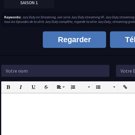
SAISON 1
Jury Duty en Streaming, voir serie Jury Duty streaming VF, Jury Duty streaming
Keywords:
tous les épisodes de la série Jury Duty complète, regarde ta série Jury Duty, streaming grat
Regarder
Té
Bold
Italic
Underline
Strikethrough
Align
Ordered List
Unordered List
Insert L
I