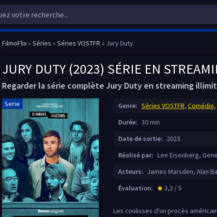
FilmoFlix
»
Séries
»
Séries VOSTFR
» Jury Duty
JURY DUTY (2023) SÉRIE EN STREAM
Regarder la série complète Jury Duty en streaming illimi
Serie
Genre:
Séries VOSTFR
,
Comédie
Durée:
30 min
Date de sortie:
2023
Réalisé par:
Lee Eisenberg, Gene
Acteurs:
James Marsden, Alan Bar
Évaluation:
3,2 / 5
star_rate
Les coulisses d'un procès américain 