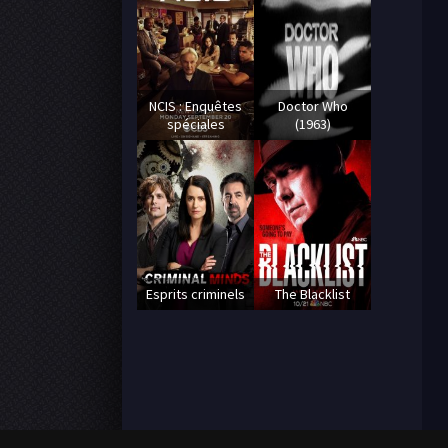
NCIS : Enquêtes
Doctor Who
spéciales
(1963)
Esprits criminels
The Blacklist