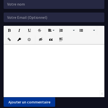
Bold
Italic
Underline
Strikethrough
Align
Ordered List
Unordered List
Insert Link
Insert protected link
Emoticons
Insert hidden text
Insert Quote
Insert spoiler
0
Ajouter un commentaire