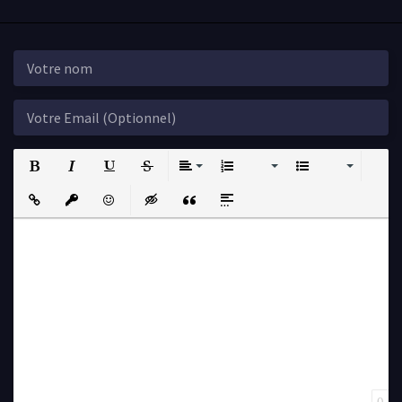
Bold
Italic
Underline
Strikethrough
Align
Ordered List
Unordered List
Insert Link
Insert protected link
Emoticons
Insert hidden text
Insert Quote
Insert spoiler
0