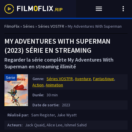
FilmoFlix
»
Séries
»
Séries VOSTFR
» My Adventures With Superman
MY ADVENTURES WITH SUPERMAN
(2023) SÉRIE EN STREAMING
Regarder la série complète My Adventures With
Superman en streaming illimité
Serie
Genre:
Séries VOSTFR
,
Aventure
,
Fantastique
,
Action
,
Animation
Durée:
30 min
Date de sortie:
2023
Réalisé par:
Sam Register, Jake Wyatt
Acteurs:
Jack Quaid, Alice Lee, Ishmel Sahid