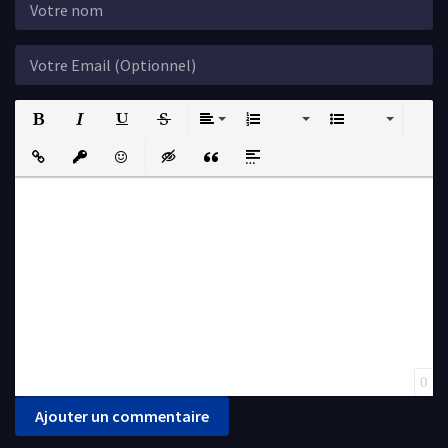
Bold
Italic
Underline
Strikethrough
Align
Ordered List
Unordered List
Insert Link
Insert protected link
Emoticons
Insert hidden text
Insert Quote
Insert spoiler
0
Ajouter un commentaire