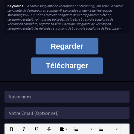
La cavale sanglante de Veerappan en Streaming, voir serie La cavale
Keywords:
sanglante de Veerappan streaming VF, La cavale sanglante de Veerappan
streaming VOSTFR, série La cavale sanglante de Veerappan complète en
streaming gratuit, voir tous les épisodes de la série La cavale sanglante de
Veerappan complète, regarde ta série La cavale sanglante de Veerappan,
streaming gratuit des épisodes et saisons de La cavale sanglante de Veerappan
Regarder
Télécharger