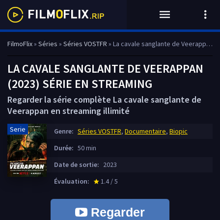
FilmoFlix
»
Séries
»
Séries VOSTFR
» La cavale sanglante de Veerappan
LA CAVALE SANGLANTE DE VEERAPPAN
(2023) SÉRIE EN STREAMING
Regarder la série complète La cavale sanglante de
Veerappan en streaming illimité
Serie
Genre:
Séries VOSTFR
,
Documentaire
,
Biopic
Durée:
50 min
Date de sortie:
2023
Évaluation:
1.4 / 5
star_rate
Regarder