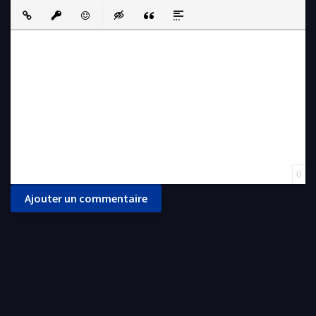
Bold
Italic
Underline
Strikethrough
Align
Ordered List
Unordered List
Insert Link
Insert protected link
Emoticons
Insert hidden text
Insert Quote
Insert spoiler
0
Ajouter un commentaire