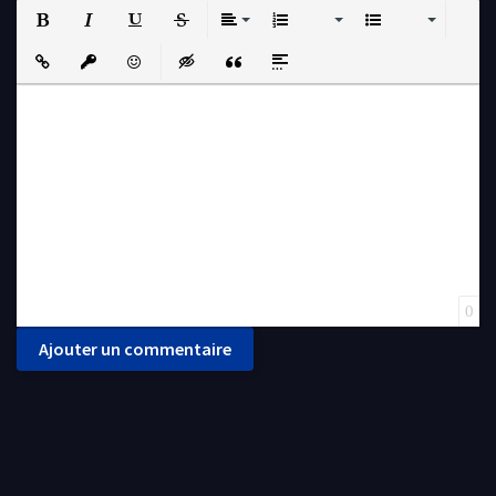
Bold
Italic
Underline
Strikethrough
Align
Ordered List
Unordered List
Insert Link
Insert protected link
Emoticons
Insert hidden text
Insert Quote
Insert spoiler
0
Ajouter un commentaire