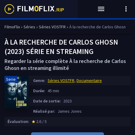
FilmoFlix
»
Séries
»
Séries VOSTFR
» À la recherche de Carlos Ghosn
À LA RECHERCHE DE CARLOS GHOSN
(2023) SÉRIE EN STREAMING
Regarder la série complète À la recherche de Carlos
Ghosn en streaming illimité
Serie
Genre:
Séries VOSTFR
,
Documentaire
Durée:
45 min
Date de sortie:
2023
Réalisé par:
James Jones
Évaluation:
2.6 / 5
star_rate