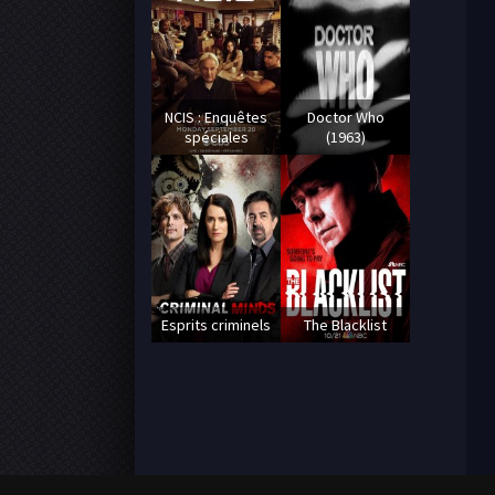
NCIS : Enquêtes
Doctor Who
spéciales
(1963)
Esprits criminels
The Blacklist