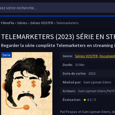
FilmoFlix
»
Séries
»
Séries VOSTFR
» Telemarketers
TELEMARKETERS (2023) SÉRIE EN S
Regarder la série complète Telemarketers en streaming i
Serie
Genre:
Séries VOSTFR
,
Document
Durée:
33 Min
Date de sortie:
2023
Réalisé par:
Sam Lipman-Stern
Acteurs:
Sam Lipman-Stern,Pat 
Évaluation:
4.3 / 5
star_rate
Pat Pespas et Sam Lipman-Stern, d