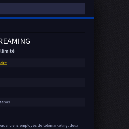
TREAMING
llimité
aire
Pespas
eux anciens employés de télémarketing, deux