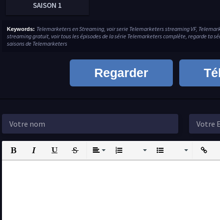
SAISON 1
Telemarketers en Streaming, voir serie Telemarketers streaming VF, Telema
Keywords:
streaming gratuit, voir tous les épisodes de la série Telemarketers complète, regarde ta s
saisons de Telemarketers
Regarder
Té
Bold
Italic
Underline
Strikethrough
Align
Ordered List
Unordered List
Insert L
I