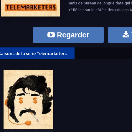
amis de bureau de longue date qui s
réfléchir sur le côté hideux du capi
Regarder
Saisons de la serie Telemarketers :