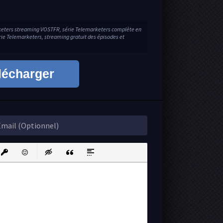
rketers streaming VOSTFR, série Telemarketers complète en
érie Telemarketers, streaming gratuit des épisodes et
lécharger
ink
nsert protected link
Emoticons
Insert hidden text
Insert Quote
Insert spoiler