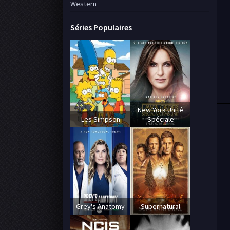
Western
Séries Populaires
New York Unité
Les Simpson
Spéciale
Grey's Anatomy
Supernatural