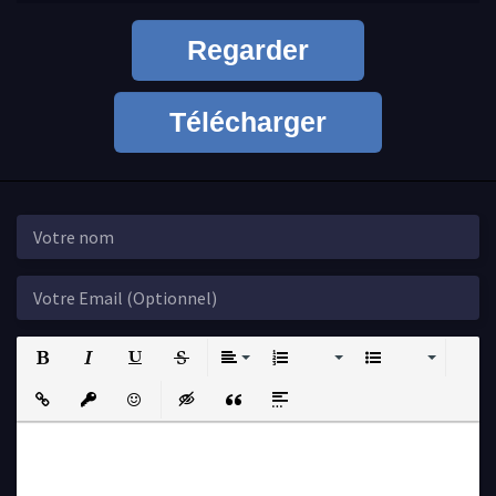
Regarder
Télécharger
Bold
Italic
Underline
Strikethrough
Align
Ordered List
Unordered List
Insert Link
Insert protected link
Emoticons
Insert hidden text
Insert Quote
Insert spoiler