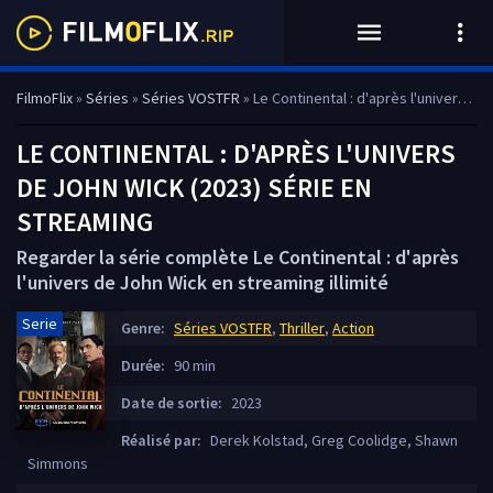
FilmoFlix
»
Séries
»
Séries VOSTFR
» Le Continental : d'après l'univers de John Wick
LE CONTINENTAL : D'APRÈS L'UNIVERS
DE JOHN WICK (2023) SÉRIE EN
STREAMING
Regarder la série complète Le Continental : d'après
l'univers de John Wick en streaming illimité
Serie
Genre:
Séries VOSTFR
,
Thriller
,
Action
Durée:
90 min
Date de sortie:
2023
Réalisé par:
Derek Kolstad, Greg Coolidge, Shawn
Simmons