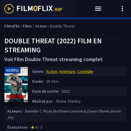
FilmoFlix
»
Films
»
Action
» Double Threat
DOUBLE THREAT (2022) FILM EN
STREAMING
Voir Film Double Threat streaming complet
WEBRip
Genre:
Action
,
Aventure
,
Comédie
Durée:
1h 31m
Date de sortie:
2022
Réalisé par:
Shane Stanley
Acteurs:
Danielle C. Ryan,Matthew Lawrence,Dawn Olivieri,Kevin
Joy
Évaluation:
4 / 5
star_rate