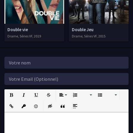
Double vie
Double Jeu
Drame, Séries VF, 2019
Drame, Séries VF, 2015
Bold
Italic
Underline
Strikethrough
Align
Ordered List
Unordered List
Insert Link
Insert protected link
Emoticons
Insert hidden text
Insert Quote
Insert spoiler