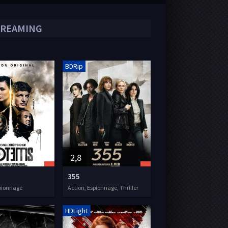
TREAMING
BDRip
2,8
355
pionnage
Action, Espionnage, Thriller
HDLight