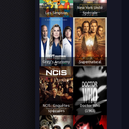
New York Unité
Les Simpson
Spéciale
Grey's Anatomy
Supernatural
NCIS : Enquêtes
Doctor Who
spéciales
(1963)