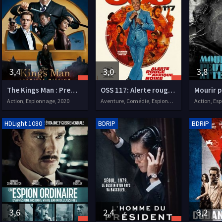
3,4
3,0
3,8
The Kings Man : Première Mission
OSS 117: Alerte rouge en Afrique noire
Mourir 
Action, Espionnage, 2020
Aventure, Comédie, Espionnage, 2021
HDLight 1080
BDRIP
BDRIP
3,6
2,4
3,2