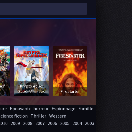
 -
es'
Krypto et les
Super-Animaux
Firestarter
ire
Epouvante-horreur
Espionnage
Famille
Science fiction
Thriller
Western
2010
2009
2008
2007
2006
2005
2004
2003