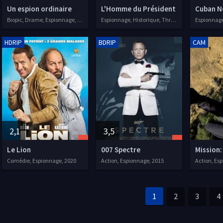
Un espion ordinaire
L'Homme du Président
Cuban N
Biopic, Drame, Espionnage, Thriller, 2021
Espionnage, Historique, Thriller, 2020
Espionnage,
HDRIP
BDRIP
CAM
2,1
3,5
Le Lion
007 Spectre
Mission:
Comédie, Espionnage, 2020
Action, Espionnage, 2015
Action, Es
1
2
3
4