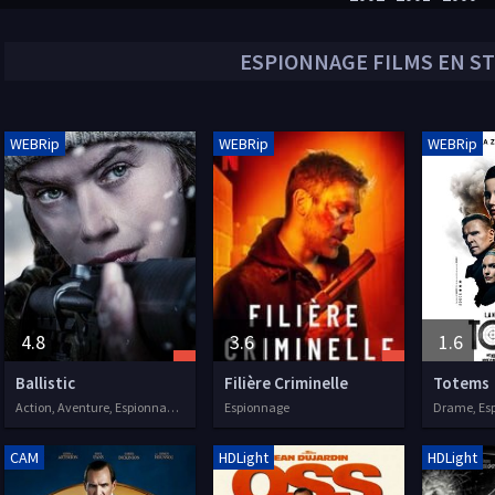
ESPIONNAGE
FILMS EN S
WEBRip
WEBRip
WEBRip
4.8
3.6
1.6
Ballistic
Filière Criminelle
Totems
Action, Aventure, Espionnage, 2004
Espionnage
Drame, Es
CAM
HDLight
HDLight