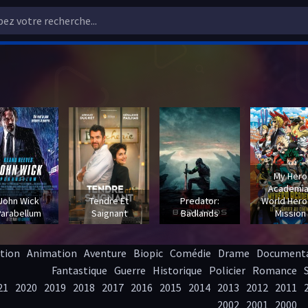
My Hero
Academia
John Wick
Tendre Et
Predator:
World Hero
Parabellum
Saignant
Badlands
Mission
tion
Animation
Aventure
Biopic
Comédie
Drame
Documenta
Fantastique
Guerre
Historique
Policier
Romance
21
2020
2019
2018
2017
2016
2015
2014
2013
2012
2011
2002
2001
2000