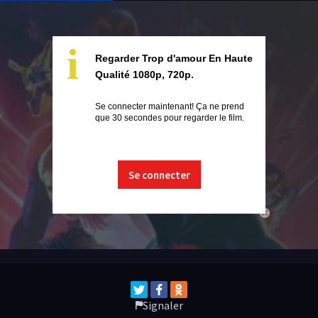
i
Regarder Trop d'amour En Haute
Qualité 1080p, 720p.
Se connecter maintenant! Ça ne prend
que 30 secondes pour regarder le film.
Se connecter
close
Signaler