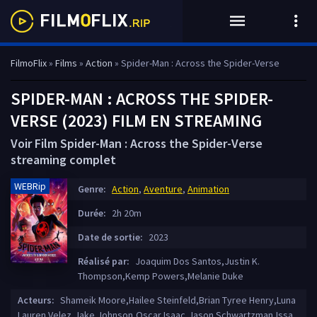
FilmoFlix
»
Films
»
Action
» Spider-Man : Across the Spider-Verse
SPIDER-MAN : ACROSS THE SPIDER-
VERSE (2023) FILM EN STREAMING
Voir Film Spider-Man : Across the Spider-Verse
streaming complet
WEBRip
Genre:
Action
,
Aventure
,
Animation
Durée:
2h 20m
Date de sortie:
2023
Réalisé par:
Joaquim Dos Santos,Justin K.
Thompson,Kemp Powers,Melanie Duke
Acteurs:
Shameik Moore,Hailee Steinfeld,Brian Tyree Henry,Luna
Lauren Velez,Jake Johnson,Oscar Isaac,Jason Schwartzman,Issa