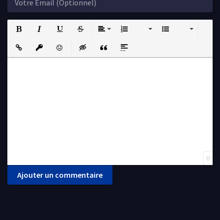
Bold
Italic
Underline
Strikethrough
Align
Ordered List
Unordered List
Insert Link
Insert protected link
Emoticons
Insert hidden text
Insert Quote
Insert spoiler
0
Ajouter un commentaire