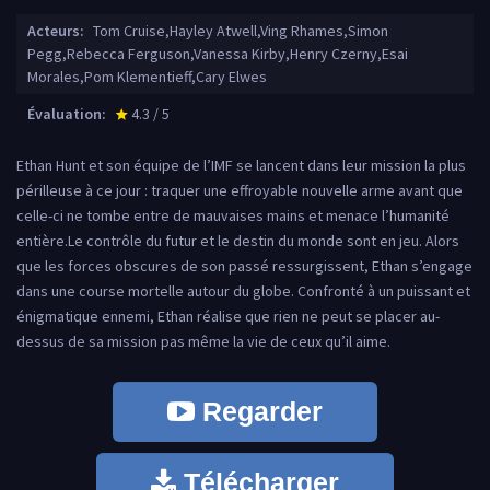
Acteurs:
Tom Cruise,Hayley Atwell,Ving Rhames,Simon
Pegg,Rebecca Ferguson,Vanessa Kirby,Henry Czerny,Esai
Morales,Pom Klementieff,Cary Elwes
Évaluation:
4.3 / 5
star_rate
Ethan Hunt et son équipe de l’IMF se lancent dans leur mission la plus
périlleuse à ce jour : traquer une effroyable nouvelle arme avant que
celle-ci ne tombe entre de mauvaises mains et menace l’humanité
entière.Le contrôle du futur et le destin du monde sont en jeu. Alors
que les forces obscures de son passé ressurgissent, Ethan s’engage
dans une course mortelle autour du globe. Confronté à un puissant et
énigmatique ennemi, Ethan réalise que rien ne peut se placer au-
dessus de sa mission pas même la vie de ceux qu’il aime.
Regarder
Télécharger