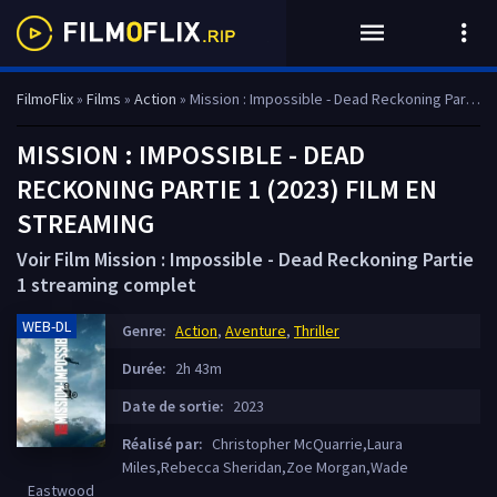
FilmoFlix
»
Films
»
Action
» Mission : Impossible - Dead Reckoning Partie 1
MISSION : IMPOSSIBLE - DEAD
RECKONING PARTIE 1 (2023) FILM EN
STREAMING
Voir Film Mission : Impossible - Dead Reckoning Partie
1 streaming complet
WEB-DL
Genre:
Action
,
Aventure
,
Thriller
Durée:
2h 43m
Date de sortie:
2023
Réalisé par:
Christopher McQuarrie,Laura
Miles,Rebecca Sheridan,Zoe Morgan,Wade
Eastwood