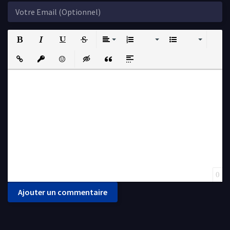
Bold
Italic
Underline
Strikethrough
Align
Ordered List
Unordered List
Insert Link
Insert protected link
Emoticons
Insert hidden text
Insert Quote
Insert spoiler
0
Ajouter un commentaire