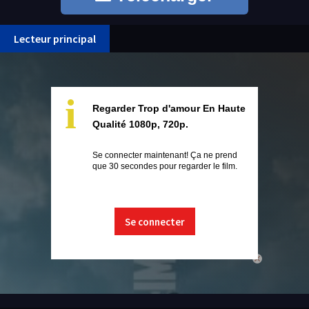
Lecteur principal
i
Regarder Trop d'amour En Haute
Qualité 1080p, 720p.
Se connecter maintenant! Ça ne prend
que 30 secondes pour regarder le film.
Se connecter
close