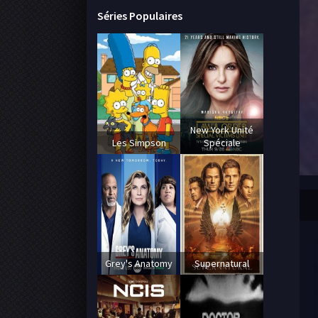
Séries Populaires
New York Unité
Les Simpson
Spéciale
Grey's Anatomy
Supernatural