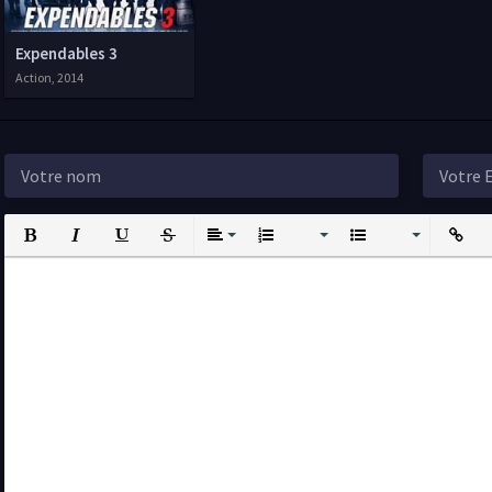
Expendables 3
Action, 2014
Bold
Italic
Underline
Strikethrough
Align
Ordered List
Unordered List
Insert L
I