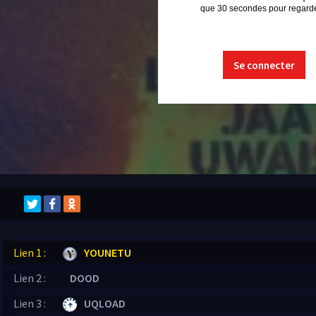
que 30 secondes pour regarder
Se connecter
Lien 1 :
YOUNETU
Lien 2 :
DOOD
Lien 3 :
UQLOAD