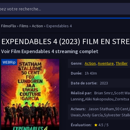
FilmoFlix
»
Films
»
Action
» Expendables 4
EXPENDABLES 4 (2023) FILM EN STR
Voir Film Expendables 4 streaming complet
WEBRip
Genre:
Action
,
Aventure
,
Thriller
Durée:
1h 43m
Date de sortie:
2023
Réalisé par:
Brian Smrz,Scott Wa
Lanning,Aliki Nakopoulou,Zornits
Acteurs:
Jason Statham,50 Cent,
Uwais,Andy García,Sylvester Stal
Évaluation:
4.5 / 5
star_rate