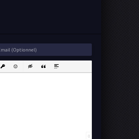
ink
nsert protected link
Emoticons
Insert hidden text
Insert Quote
Insert spoiler
0