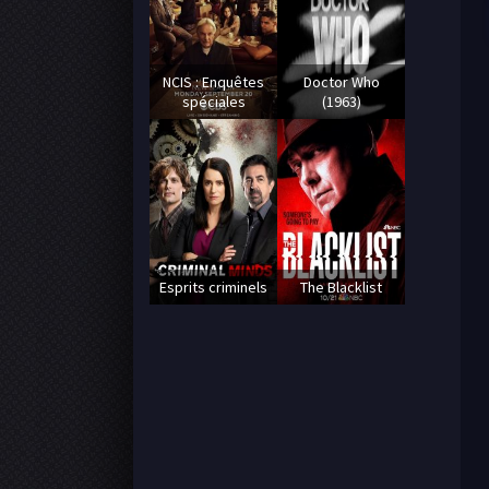
NCIS : Enquêtes
Doctor Who
spéciales
(1963)
Esprits criminels
The Blacklist