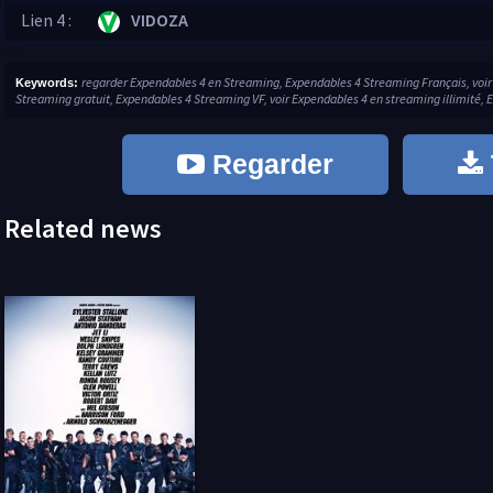
Lien 4 :
VIDOZA
regarder Expendables 4 en Streaming, Expendables 4 Streaming Français, voi
Keywords:
Streaming gratuit, Expendables 4 Streaming VF, voir Expendables 4 en streaming illimité, 
Regarder
Related news