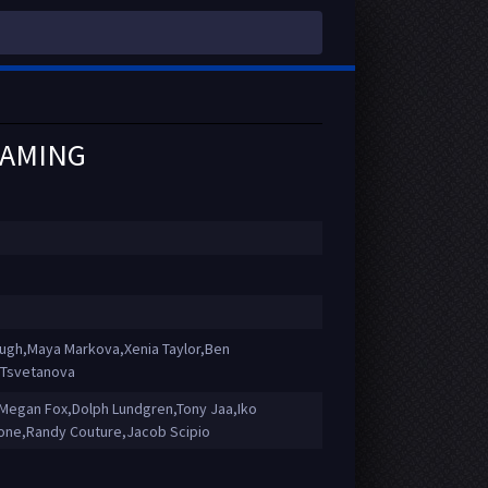
EAMING
ugh,Maya Markova,Xenia Taylor,Ben
a Tsvetanova
Megan Fox,Dolph Lundgren,Tony Jaa,Iko
lone,Randy Couture,Jacob Scipio