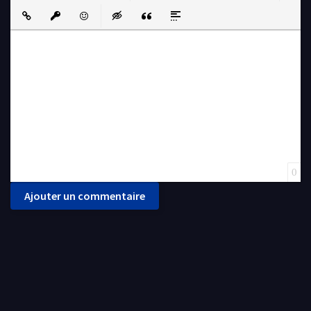
Bold
Italic
Underline
Strikethrough
Align
Ordered List
Unordered List
Insert Link
Insert protected link
Emoticons
Insert hidden text
Insert Quote
Insert spoiler
0
Ajouter un commentaire