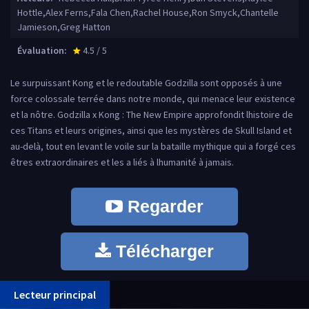
Hottle,Alex Ferns,Fala Chen,Rachel House,Ron Smyck,Chantelle
Jamieson,Greg Hatton
Évaluation:
4.5 / 5
star_rate
Le surpuissant Kong et le redoutable Godzilla sont opposés à une
force colossale terrée dans notre monde, qui menace leur existence
et la nôtre. Godzilla x Kong : The New Empire approfondit lhistoire de
ces Titans et leurs origines, ainsi que les mystères de Skull Island et
au-delà, tout en levant le voile sur la bataille mythique qui a forgé ces
êtres extraordinaires et les a liés à lhumanité à jamais.
Regarder
Télécharger
Lecteur principal