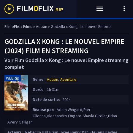
FilmoFlix
»
Films
»
Action
» Godzilla x Kong : Le nouvel Empire
GODZILLA X KONG : LE NOUVEL EMPIRE
(2024) FILM EN STREAMING
Voir Film Godzilla x Kong : Le nouvel Empire streaming
complet
WEBRip
Genre:
Action
,
Aventure
Durée:
1h 31m
Date de sortie:
2024
Réalisé par:
Adam Wingard,Pier
Glionna,Alessandro Ongaro,Shayla Girdler,Brian
Avery Galligan
Acteurs:
Rebecca Hall,Brian Tyree Henry,Dan Stevens,Kaylee