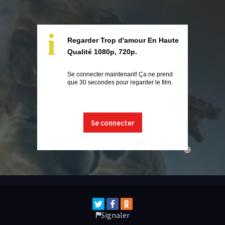
i
Regarder Trop d'amour En Haute
Qualité 1080p, 720p.
Se connecter maintenant! Ça ne prend
que 30 secondes pour regarder le film.
Se connecter
close
Signaler