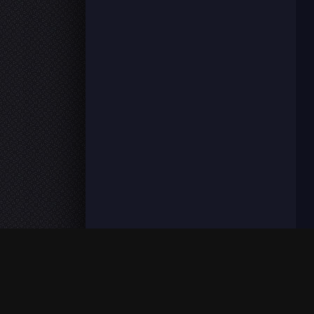
FilmoFlix met à votre disposition une grande panoplie de f