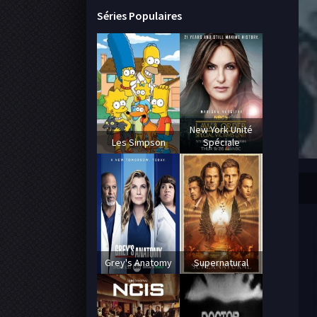
Séries Populaires
New York Unité
Les Simpson
Spéciale
Grey's Anatomy
Supernatural