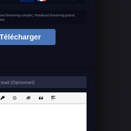
kona Streaming complet, Thalakona Streaming gratuit,
plet
Télécharger
ink
nsert protected link
Emoticons
Insert hidden text
Insert Quote
Insert spoiler