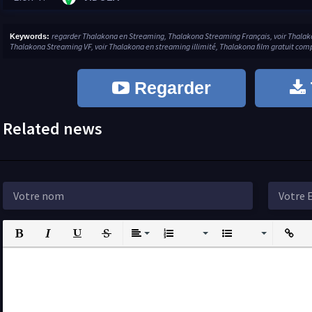
regarder Thalakona en Streaming, Thalakona Streaming Français, voir Thala
Keywords:
Thalakona Streaming VF, voir Thalakona en streaming illimité, Thalakona film gratuit com
Regarder
Related news
Bold
Italic
Underline
Strikethrough
Align
Ordered List
Unordered List
Insert L
I