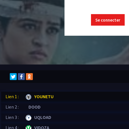
Se connecter
Lien 1 :
YOUNETU
Lien 2 :
DOOD
Lien 3 :
UQLOAD
Lien 4 :
VIDOZA