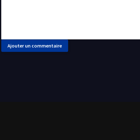
Ajouter un commentaire
ilms et séries de tout genre. Tout est disponible en streaming gratuit et en français (VF - 