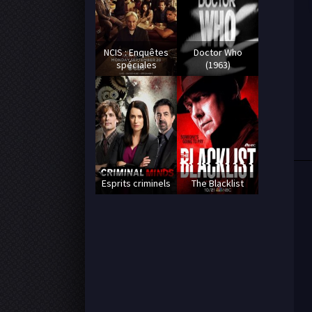
NCIS : Enquêtes
Doctor Who
spéciales
(1963)
Esprits criminels
The Blacklist