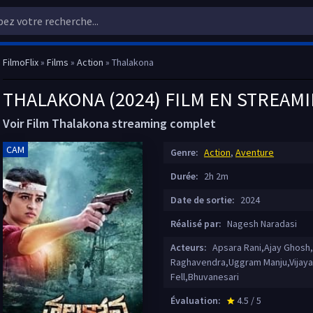
FilmoFlix
»
Films
»
Action
» Thalakona
THALAKONA (2024) FILM EN STREAM
Voir Film Thalakona streaming complet
CAM
Genre:
Action
,
Aventure
Durée:
2h 2m
Date de sortie:
2024
Réalisé par:
Nagesh Naradasi
Acteurs:
Apsara Rani,Ajay Ghosh
Raghavendra,Uggram Manju,Vijaya 
Fell,Bhuvanesari
Évaluation:
4.5 / 5
star_rate