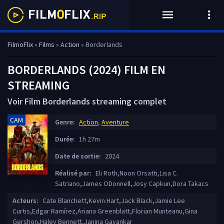
FilmoFlix
»
Films
»
Action
» Borderlands
BORDERLANDS (2024) FILM EN
STREAMING
Voir Film Borderlands streaming complet
CAM
Genre:
Action
,
Aventure
Durée:
1h 27m
Date de sortie:
2024
Réalisé par:
Eli Roth,Noon Orsatti,Lisa C.
Satriano,James ODonnell,Josy Capkun,Dora Takacs
Acteurs:
Cate Blanchett,Kevin Hart,Jack Black,Jamie Lee
Curtis,Edgar Ramírez,Ariana Greenblatt,Florian Munteanu,Gina
Gershon,Haley Bennett,Janina Gavankar