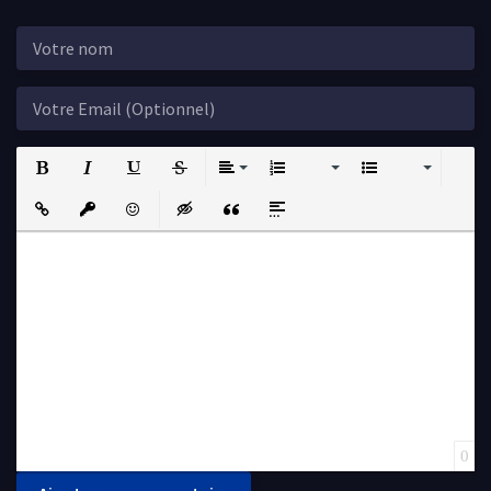
Bold
Italic
Underline
Strikethrough
Align
Ordered List
Unordered List
Insert Link
Insert protected link
Emoticons
Insert hidden text
Insert Quote
Insert spoiler
0