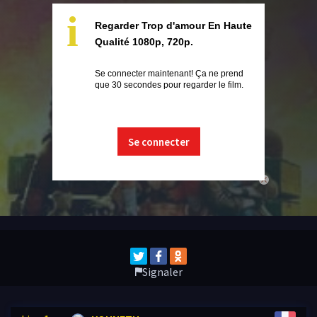
i
Regarder Trop d'amour En Haute
Qualité 1080p, 720p.
Se connecter maintenant! Ça ne prend
que 30 secondes pour regarder le film.
Se connecter
close
Signaler