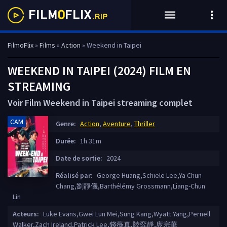
FilmoFlix
»
Films
»
Action
» Weekend in Taipei
WEEKEND IN TAIPEI (2024) FILM EN
STREAMING
Voir Film Weekend in Taipei streaming complet
CAM
Genre:
Action
,
Aventure
,
Thriller
Durée:
1h 31m
Date de sortie:
2024
Réalisé par:
George Huang,Schiele Lee,Ya Chun
Chang,劉靜儀,Barthélémy Grossmann,Liang-Chun
Lin
Acteurs:
Luke Evans,Gwei Lun Mei,Sung Kang,Wyatt Yang,Pernell
Walker,Zach Ireland,Patrick Lee,錢薇真,陸弈靜,庹宗華