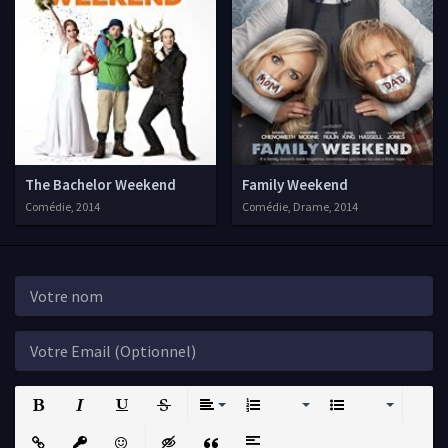
The Bachelor Weekend
Family Weekend
Comédie, 2014
Comédie, Drame, 2014
Bold
Italic
Underline
Strikethrough
Align
Ordered List
Unordered List