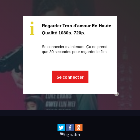
i
Regarder Trop d'amour En Haute
Qualité 1080p, 720p.
Se connecter maintenant! Ça ne prend
que 30 secondes pour regarder le film.
Se connecter
close
Signaler