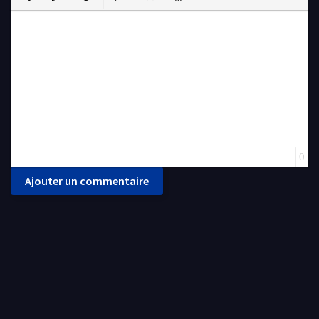
Insert Link
Insert protected link
Emoticons
Insert hidden text
Insert Quote
Insert spoiler
0
Ajouter un commentaire