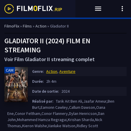
FilmoFlix
»
Films
»
Action
» Gladiator II
GLADIATOR II (2024) FILM EN
STREAMING
Voir Film Gladiator II streaming complet
CAM
Genre:
Action
,
Aventure
Durée:
2h 4m
Date de sortie:
2024
Réalisé par:
Tarik Ait Ben Ali,Jaafar Ameur,Ben
Burt,Eamonn Cawley,Callum Dawson,Oana
Ene,Conor Feltham,Conor Flannery,Dylan Henricson,Dan
John,Mohammed Hamza Regragui,Krishan Sharda,Nick
Thomas,Kieron Walshe,Vanluke Watson,Ridley Scott