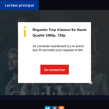
Lecteur principal
i
Regarder Trop d'amour En Haute
Qualité 1080p, 720p.
Se connecter maintenant! Ça ne prend
que 30 secondes pour regarder le film.
Se connecter
close