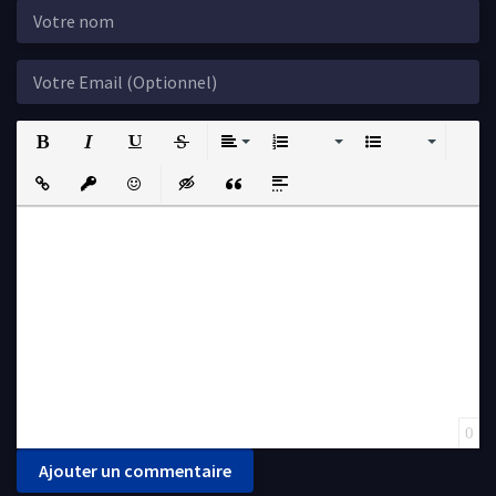
Bold
Italic
Underline
Strikethrough
Align
Ordered List
Unordered List
Insert Link
Insert protected link
Emoticons
Insert hidden text
Insert Quote
Insert spoiler
0
Ajouter un commentaire