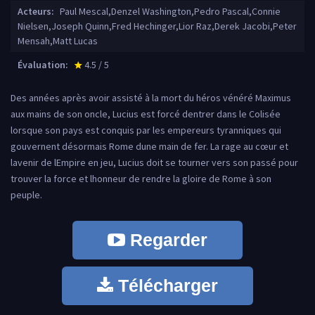
Acteurs:
Paul Mescal,Denzel Washington,Pedro Pascal,Connie
Nielsen,Joseph Quinn,Fred Hechinger,Lior Raz,Derek Jacobi,Peter
Mensah,Matt Lucas
Évaluation:
4.5 / 5
star_rate
Des années après avoir assisté à la mort du héros vénéré Maximus
aux mains de son oncle, Lucius est forcé dentrer dans le Colisée
lorsque son pays est conquis par les empereurs tyranniques qui
gouvernent désormais Rome dune main de fer. La rage au cœur et
lavenir de lEmpire en jeu, Lucius doit se tourner vers son passé pour
trouver la force et lhonneur de rendre la gloire de Rome à son
peuple.
Regarder
Télécharger