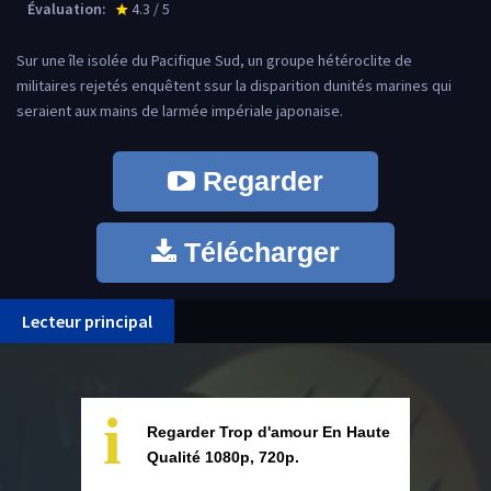
Évaluation:
4.3 / 5
star_rate
Sur une île isolée du Pacifique Sud, un groupe hétéroclite de
militaires rejetés enquêtent ssur la disparition dunités marines qui
seraient aux mains de larmée impériale japonaise.
Regarder
Télécharger
Lecteur principal
i
Regarder Trop d'amour En Haute
Qualité 1080p, 720p.