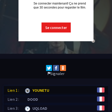
Se connecter maintenant! Ça ne prend
que 30 secondes pour regarder le film.
Se connecter
close
Signaler
Lien 1 :
YOUNETU
Lien 2 :
DOOD
Lien 3 :
UQLOAD