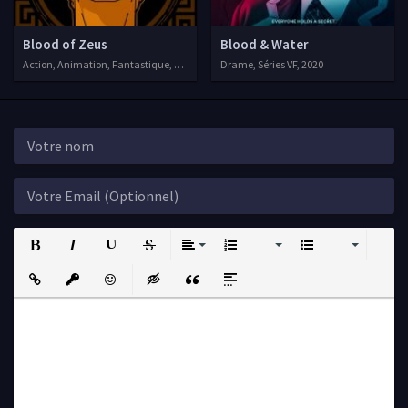
Blood of Zeus
Blood & Water
Action, Animation, Fantastique, Séries VOSTFR, 2020
Drame, Séries VF, 2020
Bold
Italic
Underline
Strikethrough
Align
Ordered List
Unordered List
Insert Link
Insert protected link
Emoticons
Insert hidden text
Insert Quote
Insert spoiler