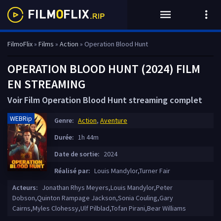
FilmoFlix
»
Films
»
Action
» Operation Blood Hunt
OPERATION BLOOD HUNT (2024) FILM
EN STREAMING
Voir Film Operation Blood Hunt streaming complet
WEBRip
Genre:
Action
,
Aventure
Durée:
1h 44m
Date de sortie:
2024
Réalisé par:
Louis Mandylor,Turner Fair
Acteurs:
Jonathan Rhys Meyers,Louis Mandylor,Peter
Dobson,Quinton Rampage Jackson,Sonia Couling,Gary
Cairns,Myles Clohessy,Ulf Pilblad,Tofan Pirani,Bear Williams