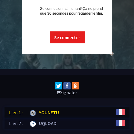
Se connecter maintenant! Ça ne prend
que 30 secondes pour regarder le film.
Se connecter
close
Signaler
Lien 1 :
YOUNETU
Lien 2 :
UQLOAD