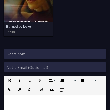
Burned by Love
Thriller
Bold
Italic
Underline
Strikethrough
Align
Ordered List
Unordered List
Insert Link
Insert protected link
Emoticons
Insert hidden text
Insert Quote
Insert spoiler