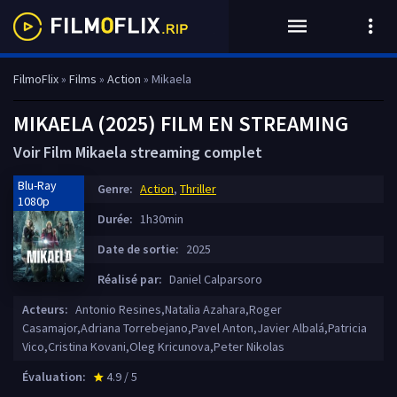
FilmoFlix
»
Films
»
Action
» Mikaela
MIKAELA (2025) FILM EN STREAMING
Voir Film Mikaela streaming complet
Blu-Ray
Genre:
Action
,
Thriller
1080p
Durée:
1h30min
Date de sortie:
2025
Réalisé par:
Daniel Calparsoro
Acteurs:
Antonio Resines,Natalia Azahara,Roger
Casamajor,Adriana Torrebejano,Pavel Anton,Javier Albalá,Patricia
Vico,Cristina Kovani,Oleg Kricunova,Peter Nikolas
Évaluation:
4.9 / 5
star_rate