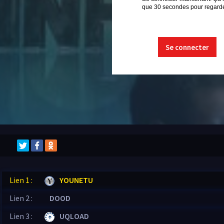
que 30 secondes pour regarder
Se connecter
Lien 1 :
YOUNETU
Lien 2 :
DOOD
Lien 3 :
UQLOAD