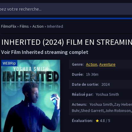
FilmoFlix
»
Films
»
Action
» Inherited
INHERITED (2024) FILM EN STREAMI
Voir Film Inherited streaming complet
WEBRip
Genre:
Action
,
Aventure
Durée:
1h 36m
Date de sortie:
2024
Réalisé par:
Yoshua Smith
Acteurs:
Yoshua Smith,Zay Hebert
Buhr,Shed Garrett,John Robinson
Évaluation:
4.8 / 5
star_rate