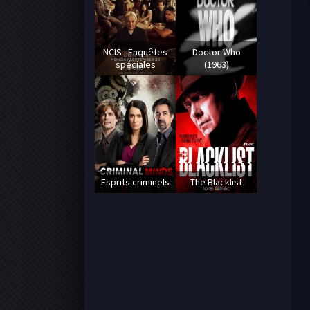
NCIS : Enquêtes
Doctor Who
spéciales
(1963)
Esprits criminels
The Blacklist