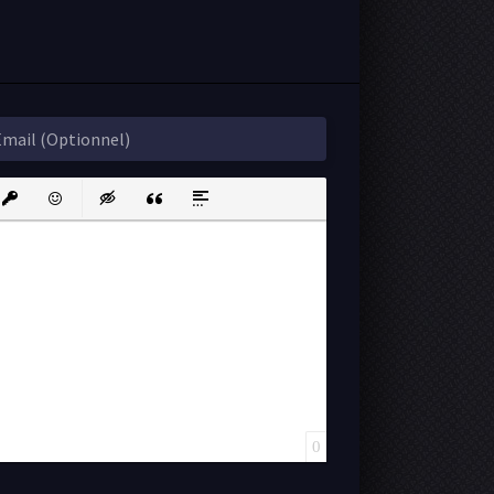
ink
nsert protected link
Emoticons
Insert hidden text
Insert Quote
Insert spoiler
0