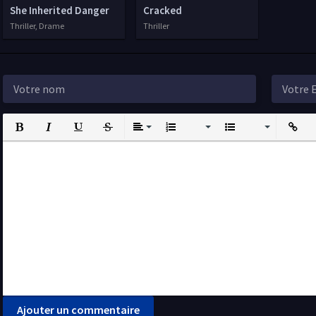
She Inherited Danger
Cracked
Thriller, Drame
Thriller
Bold
Italic
Underline
Strikethrough
Align
Ordered List
Unordered List
Insert L
I
Ajouter un commentaire