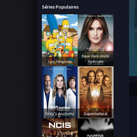
Séries Populaires
New York Unité
Les Simpson
Spéciale
Grey's Anatomy
Supernatural