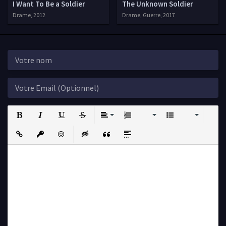
I Want To Be a Soldier
The Unknown Soldier
Drame, 2012
Drame, Guerre, 2017
Bold
Italic
Underline
Strikethrough
Align
Ordered List
Unordered List
Insert Link
Insert protected link
Emoticons
Insert hidden text
Insert Quote
Insert spoiler