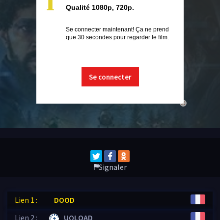
i
Qualité 1080p, 720p.
Se connecter maintenant! Ça ne prend
que 30 secondes pour regarder le film.
Se connecter
close
Signaler
Lien 1 :
DOOD
Lien 2 :
UQLOAD