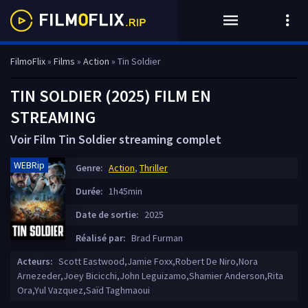
FilmoFlix
»
Films
»
Action
» Tin Soldier
TIN SOLDIER (2025) FILM EN
STREAMING
Voir Film Tin Soldier streaming complet
WEBRip
Genre:
Action
,
Thriller
Durée:
1h45min
Date de sortie:
2025
Réalisé par:
Brad Furman
Acteurs:
Scott Eastwood,Jamie Foxx,Robert De Niro,Nora
Arnezeder,Joey Bicicchi,John Leguizamo,Shamier Anderson,Rita
Ora,Yul Vazquez,Saïd Taghmaoui