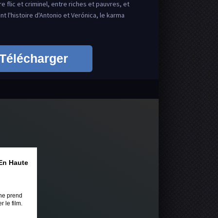
e flic et criminel, entre riches et pauvres, et
ant l'histoire d'Antonio et Verónica, le karma
Télécharger
En Haute
ne prend
 le film.