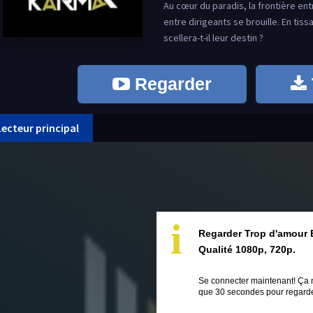
Au cœur du paradis, la frontière entr
entre dirigeants se brouille. En tiss
scellera-t-il leur destin ?
Regarder
Lecteur principal
i
Regarder Trop d'amour 
Qualité 1080p, 720p.
Se connecter maintenant! Ça 
que 30 secondes pour regarder