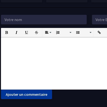
Bold
Italic
Underline
Strikethrough
Align
Ordered List
Unordered List
Insert L
I
Ajouter un commentaire