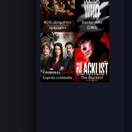
NCIS : Enquêtes
Doctor Who
spéciales
(1963)
Esprits criminels
The Blacklist