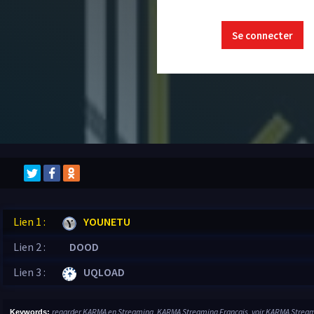
Se connecter
Lien 1 :
YOUNETU
Lien 2 :
DOOD
Lien 3 :
UQLOAD
regarder KARMA en Streaming, KARMA Streaming Français, voir KARMA Strea
Keywords: