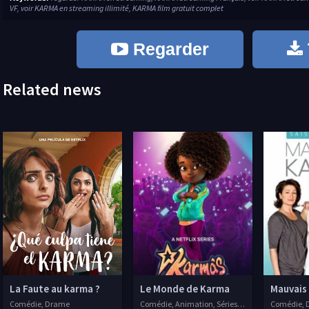
VF, voir KARMA en streaming illimité, KARMA film gratuit complet
Regarder
Related news
La Faute au karma ?
Le Monde de Karma
Mauvais
Comédie, Drame
Comédie, Animation, Séries VF, 2021
Comédie, D