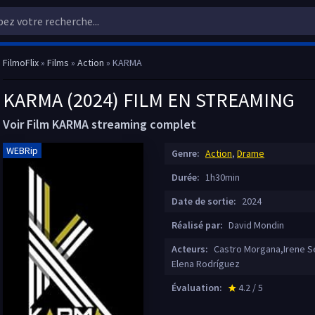
FilmoFlix
»
Films
»
Action
» KARMA
KARMA (2024) FILM EN STREAMING
Voir Film KARMA streaming complet
WEBRip
Genre:
Action
,
Drame
Durée:
1h30min
Date de sortie:
2024
Réalisé par:
David Mondin
Acteurs:
Castro Morgana,Irene Se
Elena Rodríguez
Évaluation:
4.2 / 5
star_rate