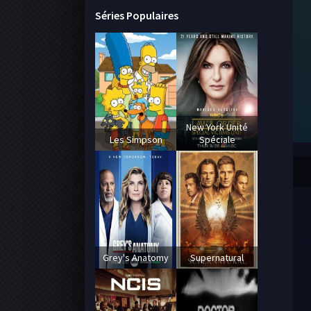
Séries Populaires
New York Unité
Les Simpson
Spéciale
Grey's Anatomy
Supernatural