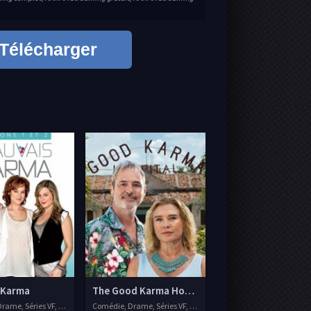
Télécharger
 Karma
The Good Karma Hospital
rame, Séries VF, 2010
Comédie, Drame, Séries VF, 2017