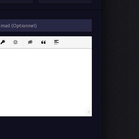
ink
nsert protected link
Emoticons
Insert hidden text
Insert Quote
Insert spoiler
0