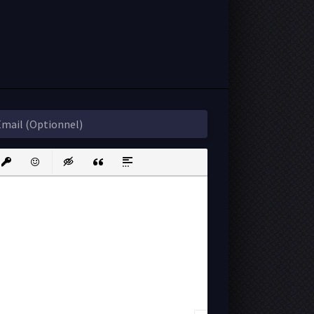
ink
nsert protected link
Emoticons
Insert hidden text
Insert Quote
Insert spoiler