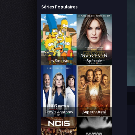
Séries Populaires
New York Unité
Les Simpson
Spéciale
Grey's Anatomy
Supernatural