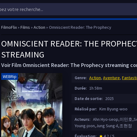
FilmoFlix
»
Films
»
Action
» Omniscient Reader: The Prophecy
OMNISCIENT READER: THE PROPHECY 
STREAMING
Voir Film Omniscient Reader: The Prophecy streaming c
WEBRip
Genre:
Action
,
Aventure
,
Fantast
Durée:
1h 58m
Date de sortie:
2025
Réalisé par:
Kim Byung-woo
Acteurs:
Ahn Hyo-seop,이민호,
Young-joon,Jung Sung-il,조현정
Évaluation:
4.2 / 5
star_rate