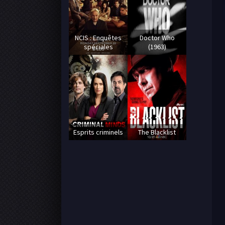
NCIS : Enquêtes
Doctor Who
spéciales
(1963)
Esprits criminels
The Blacklist