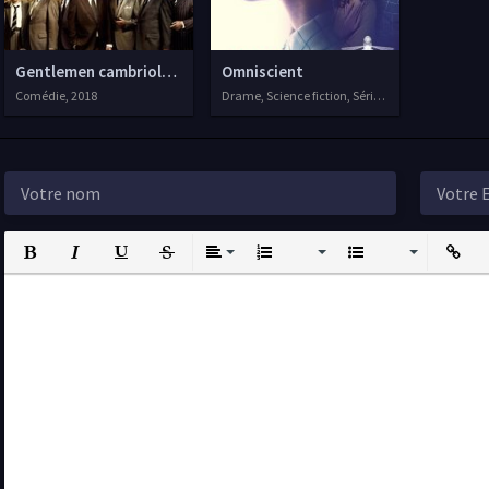
Gentlemen cambrioleurs
Omniscient
Comédie, 2018
Drame, Science fiction, Séries VOSTFR, 2020
Bold
Italic
Underline
Strikethrough
Align
Ordered List
Unordered List
Insert L
I