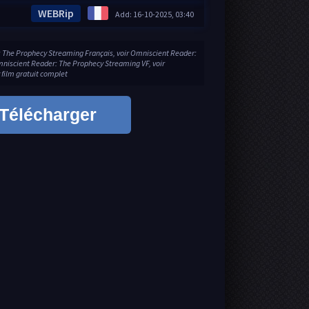
WEBRip
Add: 16-10-2025, 03:40
 The Prophecy Streaming Français, voir Omniscient Reader:
niscient Reader: The Prophecy Streaming VF, voir
film gratuit complet
Télécharger