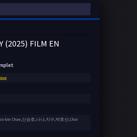
(2025) FILM EN
omplet
ique
Soo-bin Chae,신승호,나나,지수,박호산,Choi