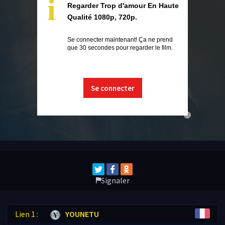
i
Regarder Trop d'amour En Haute
Qualité 1080p, 720p.
Se connecter maintenant! Ça ne prend
que 30 secondes pour regarder le film.
Se connecter
close
Signaler
Lien 1 :
YOUNETU