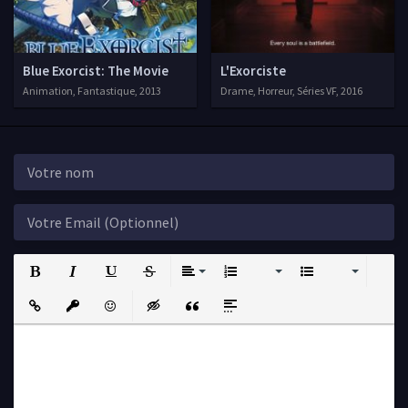
Blue Exorcist: The Movie
L'Exorciste
Animation, Fantastique, 2013
Drame, Horreur, Séries VF, 2016
Bold
Italic
Underline
Strikethrough
Align
Ordered List
Unordered List
Insert Link
Insert protected link
Emoticons
Insert hidden text
Insert Quote
Insert spoiler