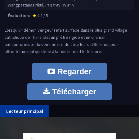
Wangpattanasirikul,ราชภัทร วรสาร
Évaluation:
4.2 / 5
star_rate
Lorsqu'un démon vengeur refait surface dans le plus grand village
catholique de Thaïlande, un prêtre rigide et un chaman
anticonformiste doivent mettre de côté leurs différends pour
affronter un mal qui défie à la fois la foi et le folklore.
Regarder
Télécharger
Lecteur principal