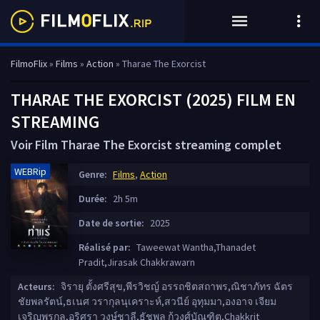
FilmoFlix
»
Films
»
Action
» Tharae The Exorcist
THARAE THE EXORCIST (2025) FILM EN
STREAMING
Voir Film Tharae The Exorcist streaming complet
WEBRip
Genre:
Films
,
Action
Durée:
2h 5m
Date de sortie:
2025
Réalisé par:
Taweewat Wantha,Thanadet
Pradit,Jirasak Chakkrawarn
Acteurs:
จิรายุ ตั้งศรีสุข,พีรวิชญ์ อรรถชิตสถาพร,ณิชาภัทร ฉัตร
ชัยพลรัตน์,ธเนศ วรากุลนุเคราะห์,สวนีย์ อุทุมมา,องอาจ เจียม
เจริญพรกุล,อริศรา วงษ์ชาลี,ธัชพล กู้วงศ์บัณฑิต,Chakkrit