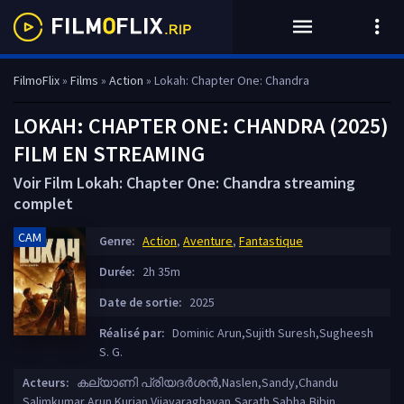
FilmoFlix
»
Films
»
Action
» Lokah: Chapter One: Chandra
LOKAH: CHAPTER ONE: CHANDRA (2025)
FILM EN STREAMING
Voir Film Lokah: Chapter One: Chandra streaming
complet
CAM
Genre:
Action
,
Aventure
,
Fantastique
Durée:
2h 35m
Date de sortie:
2025
Réalisé par:
Dominic Arun,Sujith Suresh,Sugheesh
S. G.
Acteurs:
കല്യാണി പ്രിയദർശൻ,Naslen,Sandy,Chandu
Salimkumar,Arun Kurian,Vijayaraghavan,Sarath Sabha,Bibin