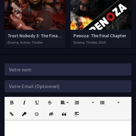
Trust Nobody 3: The Final Chapter
Penoza: The Final Chapter
Drame, Action, Thriller
Drame, Thriller, 2019
Bold
Italic
Underline
Strikethrough
Align
Ordered List
Unordered List
Insert Link
Insert protected link
Emoticons
Insert hidden text
Insert Quote
Insert spoiler