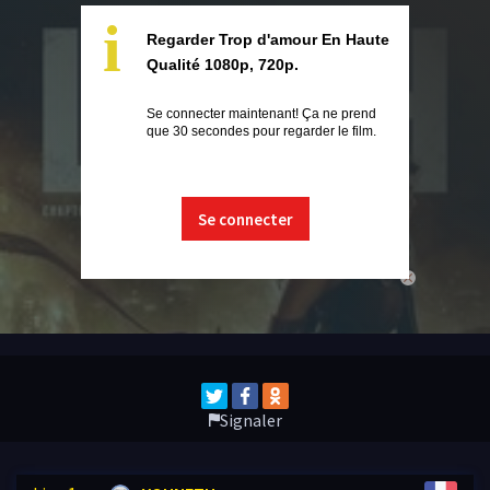
i
Regarder Trop d'amour En Haute
Qualité 1080p, 720p.
Se connecter maintenant! Ça ne prend
que 30 secondes pour regarder le film.
Se connecter
close
Signaler