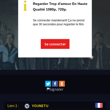
i
Regarder Trop d'amour En Haute
Qualité 1080p, 720p.
Se connecter maintenant! Ça ne prend
que 30 secondes pour regarder le film.
Se connecter
close
Signaler
Lien 1 :
YOUNETU