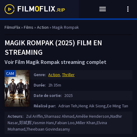
FilmoFlix
»
Films
»
Action
» Magik Rompak
MAGIK ROMPAK (2025) FILM EN
STREAMING
Voir Film Magik Rompak streaming complet
CAM
Genre:
Action
,
Thriller
Durée:
2h 35m
Date de sortie:
2025
Réalisé par:
Adrian Teh,Heng Aik Siong,Ee Ming Tan
Acteurs:
Zul Ariffin,Sharnaaz Ahmad,Amélie Henderson,Nadhir
Nasar,郑斌辉,Yasmin Hani,Fabian Loo,Miller Khan,Elvina
Mohamad,Theebaan Govindasamy