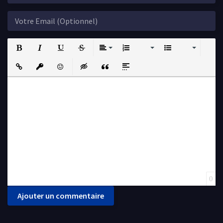
Bold
Italic
Underline
Strikethrough
Align
Ordered List
Unordered List
Insert Link
Insert protected link
Emoticons
Insert hidden text
Insert Quote
Insert spoiler
0
Ajouter un commentaire