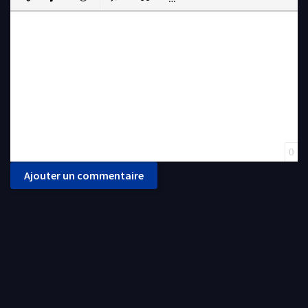
Insert Link
Insert protected link
Emoticons
Insert hidden text
Insert Quote
Insert spoiler
0
Ajouter un commentaire