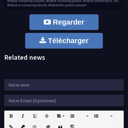
Wildcat Streaming complet, Wildcat Streaming gratuit, Wildcat Streaming VF, voir
Wildcat en streaming illimité, Wildcat film gratuit complet
Regarder
Télécharger
Related news
Bold
Italic
Underline
Strikethrough
Align
Ordered List
Unordered List