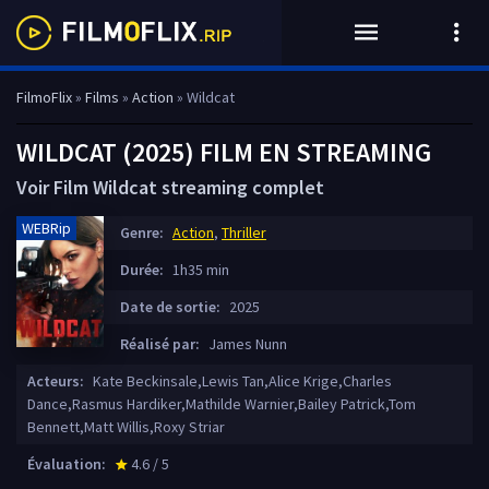
FilmoFlix
»
Films
»
Action
» Wildcat
WILDCAT (2025) FILM EN STREAMING
Voir Film Wildcat streaming complet
WEBRip
Genre:
Action
,
Thriller
Durée:
1h35 min
Date de sortie:
2025
Réalisé par:
James Nunn
Acteurs:
Kate Beckinsale,Lewis Tan,Alice Krige,Charles
Dance,Rasmus Hardiker,Mathilde Warnier,Bailey Patrick,Tom
Bennett,Matt Willis,Roxy Striar
Évaluation:
4.6 / 5
star_rate