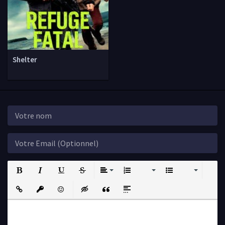
Shelter
Bold
Italic
Underline
Strikethrough
Align
Ordered List
Unordered List
Insert Link
Insert protected link
Emoticons
Insert hidden text
Insert Quote
Insert spoiler