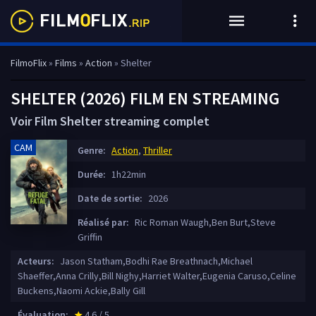
FilmoFlix
»
Films
»
Action
» Shelter
SHELTER (2026) FILM EN STREAMING
Voir Film Shelter streaming complet
CAM
Genre:
Action
,
Thriller
Durée:
1h22min
Date de sortie:
2026
Réalisé par:
Ric Roman Waugh,Ben Burt,Steve
Griffin
Acteurs:
Jason Statham,Bodhi Rae Breathnach,Michael
Shaeffer,Anna Crilly,Bill Nighy,Harriet Walter,Eugenia Caruso,Celine
Buckens,Naomi Ackie,Bally Gill
Évaluation:
4.6 / 5
star_rate