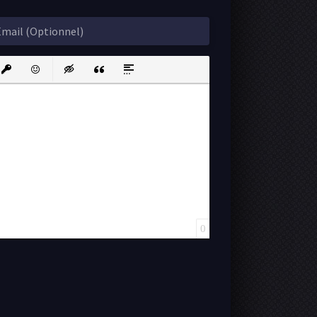
ink
nsert protected link
Emoticons
Insert hidden text
Insert Quote
Insert spoiler
0