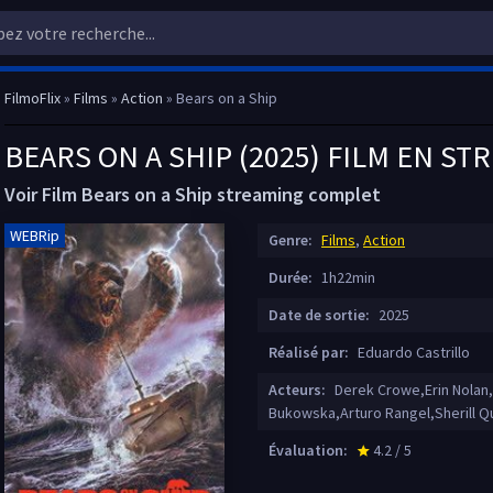
FilmoFlix
»
Films
»
Action
» Bears on a Ship
BEARS ON A SHIP (2025) FILM EN ST
Voir Film Bears on a Ship streaming complet
WEBRip
Genre:
Films
,
Action
Durée:
1h22min
Date de sortie:
2025
Réalisé par:
Eduardo Castrillo
Acteurs:
Derek Crowe,Erin Nolan,
Bukowska,Arturo Rangel,Sherill Qu
Évaluation:
4.2 / 5
star_rate