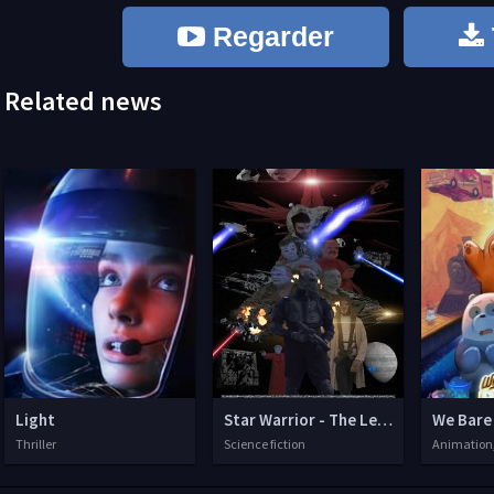
Regarder
Related news
Light
Star Warrior - The Legend of Aciris
We Bare 
Thriller
Science fiction
Animation,