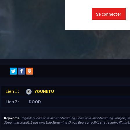
Se connecter
Lien 1 :
YOUNETU
Lien 2 :
DOOD
regarder Bears on a Ship en Streaming, Bears on a Ship Streaming Français, vo
Keywords:
Streaming gratuit, Bears on a Ship Streaming VF, voir Bears on a Ship en streaming illimité,