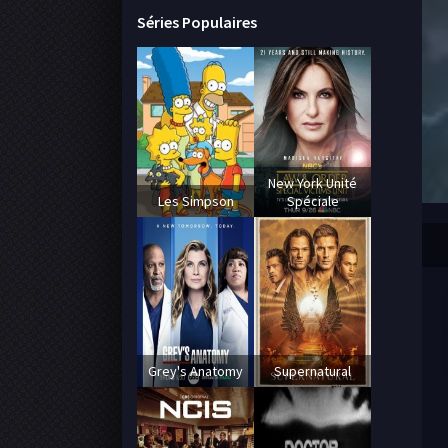
Séries Populaires
New York Unité
Les Simpson
Spéciale
Grey's Anatomy
Supernatural