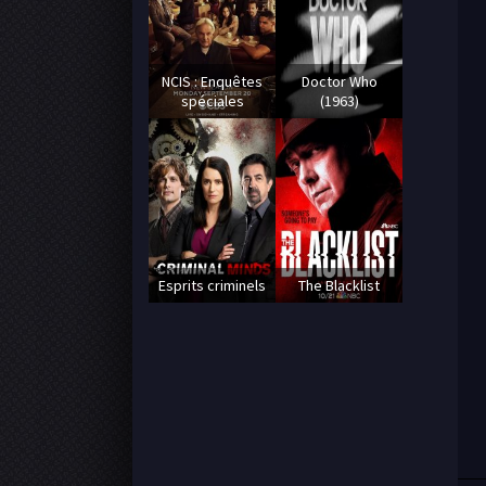
NCIS : Enquêtes
Doctor Who
spéciales
(1963)
Esprits criminels
The Blacklist