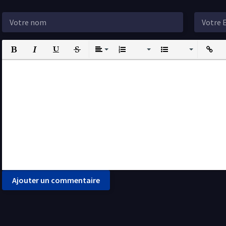
Bold
Italic
Underline
Strikethrough
Align
Ordered List
Unordered List
Insert L
I
Ajouter un commentaire