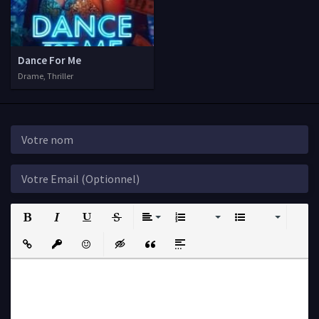
Dance For Me
Drame, Thriller
Bold
Italic
Underline
Strikethrough
Align
Ordered List
Unordered List
Insert Link
Insert protected link
Emoticons
Insert hidden text
Insert Quote
Insert spoiler