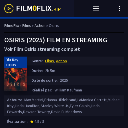
FilmoFlix
»
Films
»
Action
» Osiris
OSIRIS (2025) FILM EN STREAMING
Voir Film Osiris streaming complet
Blu-Ray
Genre:
Films
,
Action
1080p
Durée:
2h 5m
Date de sortie:
2025
Réalisé par:
William Kaufman
Acteurs:
Max Martini,Brianna Hildebrand,LaMonica Garrett,Michael
Irby,Linda Hamilton,Stanley White Jr.,Tyler Galpin,Linds
Edwards,Dawson Towery,David B. Meadows
Évaluation:
4.9 / 5
star_rate