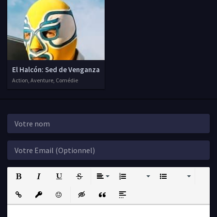
El Halcón: Sed de Venganza
Action, Aventure, Comédie
Bold
Italic
Underline
Strikethrough
Align
Ordered List
Unordered List
Insert Link
Insert protected link
Emoticons
Insert hidden text
Insert Quote
Insert spoiler