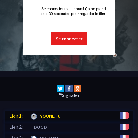
Se connecter maintenant! Ça ne prend
que 30 secondes pour regarder le film.
Se connecter
close
Signaler
Lien 1 :
YOUNETU
Lien 2 :
DOOD