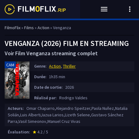
FilmoFlix
»
Films
»
Action
» Venganza
VENGANZA (2026) FILM EN STREAMING
Voir Film Venganza streaming complet
CAM
Genre:
Action
,
Thriller
Durée:
1h35 min
Date de sortie:
2026
Réalisé par:
Rodrigo Valdes
Acteurs:
Omar Chaparro,Alejandro Speitzer,Paola Nuñez,Natalia
Solián,Luis Alberti,Iazua Larios,Lizeth Selene,Gustavo Sánchez
Parra,Vasil Simeonov,Manuel Cruz Vivas
Évaluation:
4.2 / 5
star_rate