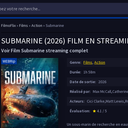
FilmoFlix
»
Films
»
Action
» Submarine
SUBMARINE (2026) FILM EN STREAM
Voir Film Submarine streaming complet
WEBRip
Genre:
Films
,
Action
Durée:
1h 58m
Date de sortie:
2026
Réalisé par:
Max McCall,Catherine
Acteurs:
Cici Clarke,Matt Lewis,R
Évaluation:
4.1 / 5
star_rate
Un sous-marin de recherche en eau