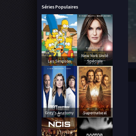
Séries Populaires
New York Unité
Les Simpson
Spéciale
Grey's Anatomy
Supernatural