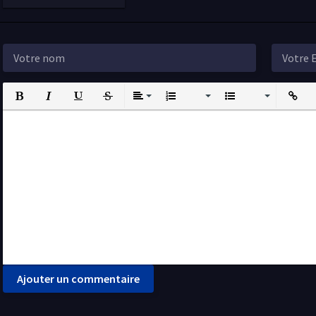
Bold
Italic
Underline
Strikethrough
Align
Ordered List
Unordered List
Insert L
I
Ajouter un commentaire