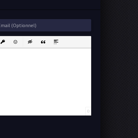
ink
nsert protected link
Emoticons
Insert hidden text
Insert Quote
Insert spoiler
0