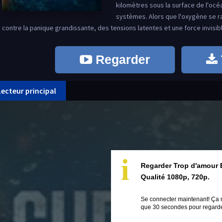
kilomètres sous la surface de l'oc
systèmes. Alors que l'oxygène se ra
contre la panique grandissante, des tensions latentes et une force invisibl
Regarder
Lecteur principal
i
Regarder Trop d'amour 
Qualité 1080p, 720p.
Se connecter maintenant! Ça 
que 30 secondes pour regarder