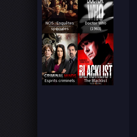
NCIS : Enquêtes
Doctor Who
spéciales
(1963)
Esprits criminels
The Blacklist