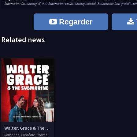
Submarine Streaming VF, voir Submarine en streaming illimité, Submarine film gratuit co
Regarder
Related news
Walter, Grace & The Submarine
Romance, Comédie, Drame