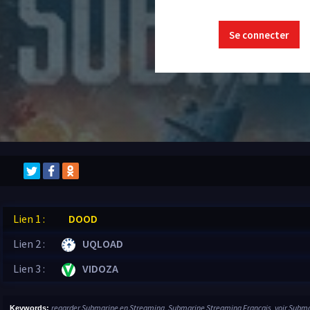
Se connecter
Lien 1 :
DOOD
Lien 2 :
UQLOAD
Lien 3 :
VIDOZA
regarder Submarine en Streaming, Submarine Streaming Français, voir Subma
Keywords: