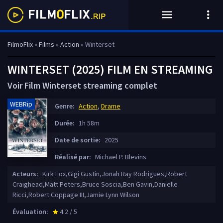
FilmoFlix
»
Films
»
Action
» Winterset
WINTERSET (2025) FILM EN STREAMING
Voir Film Winterset streaming complet
WEBRip
Genre:
Action
,
Drame
Durée:
1h 58m
Date de sortie:
2025
Réalisé par:
Michael P. Blevins
Acteurs:
Kirk Fox,Gigi Gustin,Jonah Ray Rodrigues,Robert
Craighead,Matt Peters,Bruce Soscia,Ben Gavin,Danielle
Ricci,Robert Coppage III,Jamie Lynn Wilson
Évaluation:
4.2 / 5
star_rate