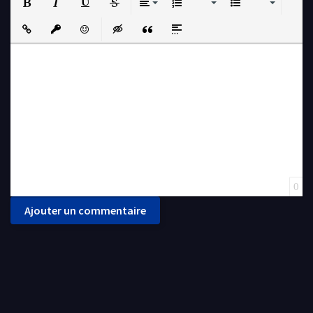
Bold
Italic
Underline
Strikethrough
Align
Ordered List
Unordered List
Insert Link
Insert protected link
Emoticons
Insert hidden text
Insert Quote
Insert spoiler
0
Ajouter un commentaire