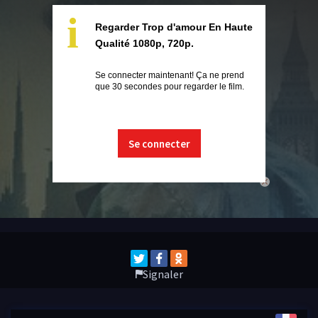
i
Regarder Trop d'amour En Haute
Qualité 1080p, 720p.
Se connecter maintenant! Ça ne prend
que 30 secondes pour regarder le film.
Se connecter
close
Signaler