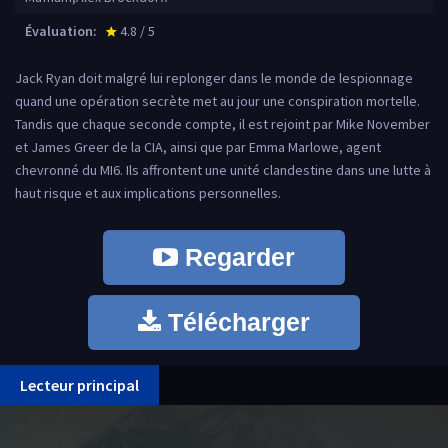
Évaluation:
4.8 / 5
star_rate
Jack Ryan doit malgré lui replonger dans le monde de lespionnage
quand une opération secrète met au jour une conspiration mortelle.
Tandis que chaque seconde compte, il est rejoint par Mike November
et James Greer de la CIA, ainsi que par Emma Marlowe, agent
chevronné du MI6. Ils affrontent une unité clandestine dans une lutte à
haut risque et aux implications personnelles.
Regarder
Télécharger
Lecteur principal