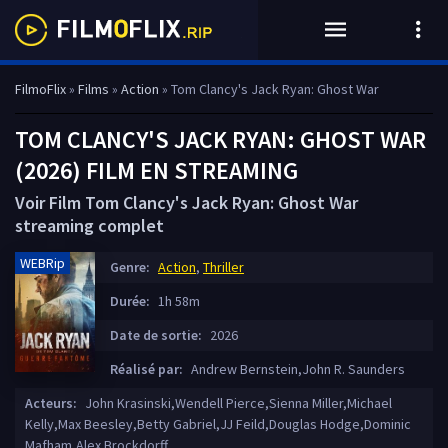
FilmoFlix
»
Films
»
Action
» Tom Clancy's Jack Ryan: Ghost War
TOM CLANCY'S JACK RYAN: GHOST WAR
(2026) FILM EN STREAMING
Voir Film Tom Clancy's Jack Ryan: Ghost War
streaming complet
WEBRip
Genre:
Action
,
Thriller
Durée:
1h 58m
Date de sortie:
2026
Réalisé par:
Andrew Bernstein,John R. Saunders
Acteurs:
John Krasinski,Wendell Pierce,Sienna Miller,Michael
Kelly,Max Beesley,Betty Gabriel,JJ Feild,Douglas Hodge,Dominic
Mafham,Alex Brockdorff