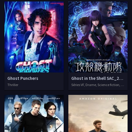
Ghost Punchers
Ghost in the Shell SAC_2045
Thriller
Séries VF, Drame, Science fiction, Action