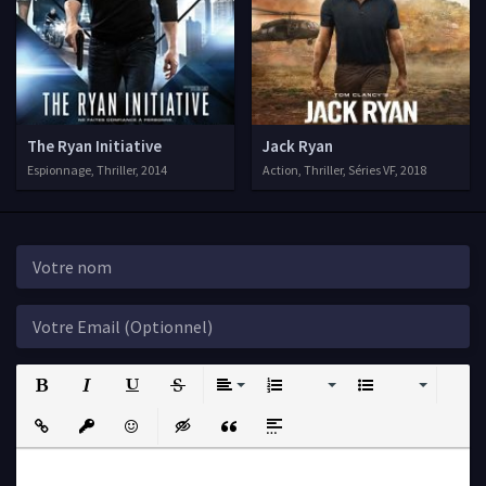
The Ryan Initiative
Jack Ryan
Espionnage, Thriller, 2014
Action, Thriller, Séries VF, 2018
Bold
Italic
Underline
Strikethrough
Align
Ordered List
Unordered List
Insert Link
Insert protected link
Emoticons
Insert hidden text
Insert Quote
Insert spoiler