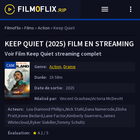
FilmoFlix
»
Films
»
Action
» Keep Quiet
KEEP QUIET (2025) FILM EN STREAMING
Voir Film Keep Quiet streaming complet
CAM
Genre:
Action
,
Drame
Durée:
1h 58m
Date de sortie:
2025
Réalisé par:
Vincent Grashaw,Victoria McDevitt
Acteurs:
Lou Diamond Phillips,Nick Stahl,Dana Namerode,Elisha
Pratt,Irene Bedard,Lane Factor,Kimberly Guerrero,James
Whitecloud,Ryker Sixkiller,Tommy Schultz
Évaluation:
4.2 / 5
star_rate