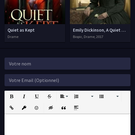
Quiet as Kept
Emily Dickinson, A Quiet Passio
Drame
Biopic, Drame, 2017
Bold
Italic
Underline
Strikethrough
Align
Ordered List
Unordered List
Insert Link
Insert protected link
Emoticons
Insert hidden text
Insert Quote
Insert spoiler