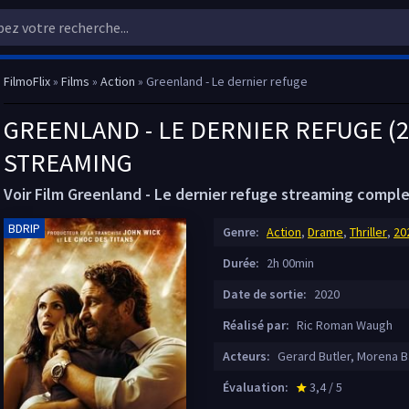
FilmoFlix
»
Films
»
Action
» Greenland - Le dernier refuge
GREENLAND - LE DERNIER REFUGE (2
STREAMING
Voir Film Greenland - Le dernier refuge streaming compl
BDRIP
Genre:
Action
,
Drame
,
Thriller
,
20
Durée:
2h 00min
Date de sortie:
2020
Réalisé par:
Ric Roman Waugh
Acteurs:
Gerard Butler, Morena B
Évaluation:
3,4 / 5
star_rate