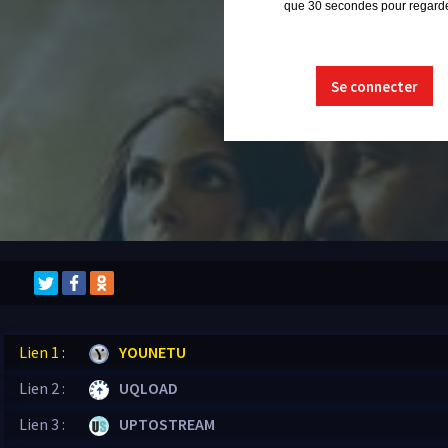
que 30 secondes pour regarder
Se connecter
Lien 1 :
YOUNETU
Lien 2 :
UQLOAD
Lien 3 :
UPTOSTREAM