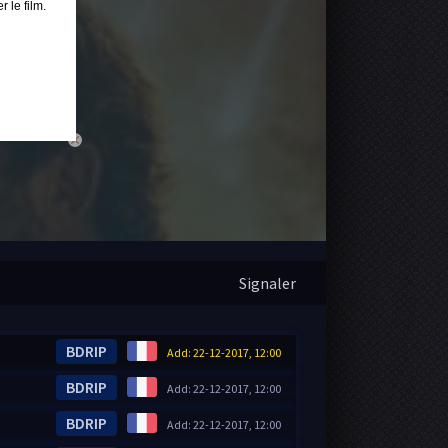
 le film.
close
Signaler
BDRIP
Add: 22-12-2017, 12:00
BDRIP
Add: 22-12-2017, 12:00
BDRIP
Add: 22-12-2017, 12:00