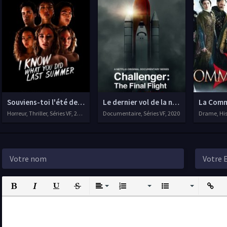
Souviens-toi l'été dernier
Le dernier vol de la navette Challeng
La Comm
Horreur, Thriller, Séries VF, 2021
Documentaire, Séries VF, 2020
Drame, Hist
Bold
Italic
Underline
Strikethrough
Align
Ordered List
Unordered List
Insert L
I