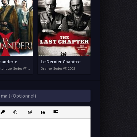
er
anderie
Le Dernier Chapitre
orique, Séries VF, 2010
Drame, Séries VF, 2002
ink
nsert protected link
Emoticons
Insert hidden text
Insert Quote
Insert spoiler