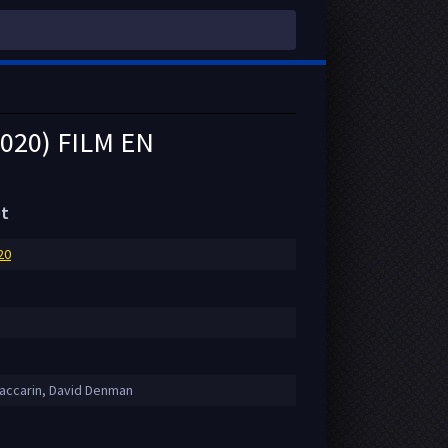
020) FILM EN
et
20
accarin, David Denman