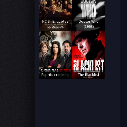
NCIS : Enquêtes
Doctor Who
spéciales
(1963)
Esprits criminels
The Blacklist