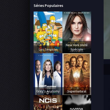
Séries Populaires
New York Unité
Les Simpson
Spéciale
Grey's Anatomy
Supernatural