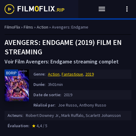
FilmoFlix
»
Films
»
Action
» Avengers: Endgame
AVENGERS: ENDGAME (2019) FILM EN
STREAMING
Voir Film Avengers: Endgame streaming complet
BDRIP
Genre:
Action
,
Fantastique
,
2019
Durée:
3h01min
Date de sortie:
2019
Réalisé par:
Joe Russo, Anthony Russo
Acteurs:
Robert Downey Jr., Mark Ruffalo, Scarlett Johansson
Évaluation:
4,4 / 5
star_rate