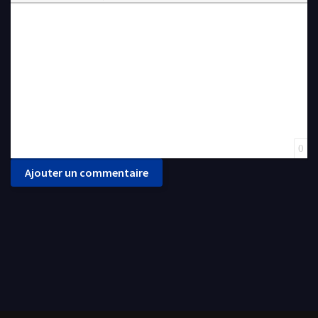
Insert Link
Insert protected link
Emoticons
Insert hidden text
Insert Quote
Insert spoiler
0
Ajouter un commentaire