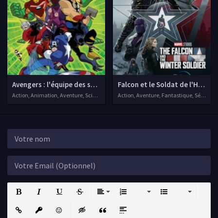
Avengers : l'équipe des super héros
Falcon et le Soldat de l'Hiver
Action, Animation, Aventure, Science fiction, Séries VF, 2011
Action, Aventure, Fantastique, Séries VF,
Bold
Italic
Underline
Strikethrough
Align
Ordered List
Unordered List