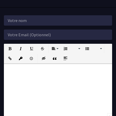
Bold
Italic
Underline
Strikethrough
Align
Ordered List
Unordered List
Insert Link
Insert protected link
Emoticons
Insert hidden text
Insert Quote
Insert spoiler