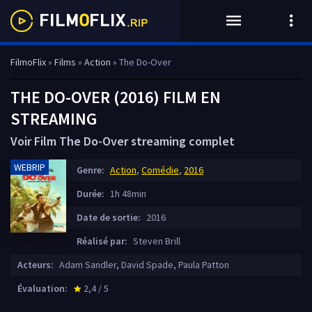
FilmoFlix
»
Films
»
Action
» The Do-Over
THE DO-OVER (2016) FILM EN
STREAMING
Voir Film The Do-Over streaming complet
WEBRIP
Genre:
Action
,
Comédie
,
2016
Durée:
1h 48min
Date de sortie:
2016
Réalisé par:
Steven Brill
Acteurs:
Adam Sandler, David Spade, Paula Patton
Évaluation:
2,4 / 5
star_rate