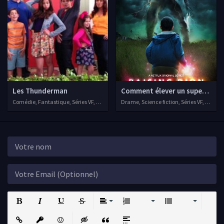
Les Thunderman
Comment élever un super-héro
Comédie, Fantastique, Séries VF, 2013
Drame, Science fiction, Séries VF, 2019
Bold
Italic
Underline
Strikethrough
Align
Ordered List
Unordered List