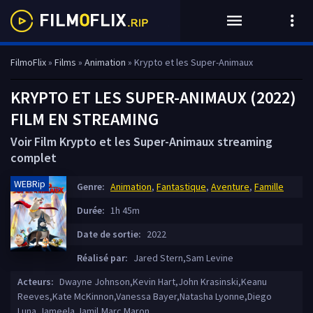
FilmoFlix
»
Films
»
Animation
» Krypto et les Super-Animaux
KRYPTO ET LES SUPER-ANIMAUX (2022)
FILM EN STREAMING
Voir Film Krypto et les Super-Animaux streaming
complet
WEBRip
Genre:
Animation
,
Fantastique
,
Aventure
,
Famille
Durée:
1h 45m
Date de sortie:
2022
Réalisé par:
Jared Stern,Sam Levine
Acteurs:
Dwayne Johnson,Kevin Hart,John Krasinski,Keanu
Reeves,Kate McKinnon,Vanessa Bayer,Natasha Lyonne,Diego
Luna,Jameela Jamil,Marc Maron