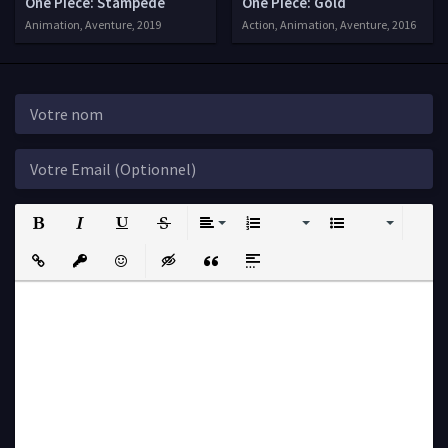
One Piece: Stampede
One Piece: Gold
Animation, Aventure, 2019
Action, Animation, Aventure, 2016
Bold
Italic
Underline
Strikethrough
Align
Ordered List
Unordered List
Insert Link
Insert protected link
Emoticons
Insert hidden text
Insert Quote
Insert spoiler