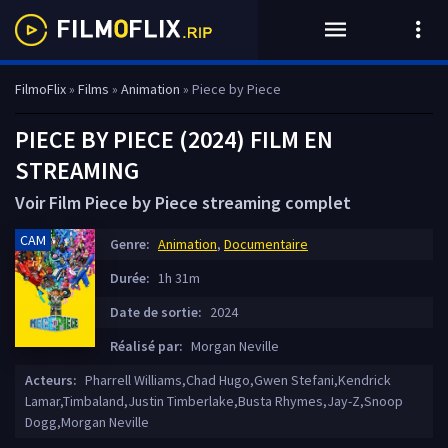
FilmoFlix
»
Films
»
Animation
» Piece by Piece
PIECE BY PIECE (2024) FILM EN
STREAMING
Voir Film Piece by Piece streaming complet
CAM
Genre:
Animation
,
Documentaire
Durée:
1h 31m
Date de sortie:
2024
Réalisé par:
Morgan Neville
Acteurs:
Pharrell Williams,Chad Hugo,Gwen Stefani,Kendrick
Lamar,Timbaland,Justin Timberlake,Busta Rhymes,Jay-Z,Snoop
Dogg,Morgan Neville