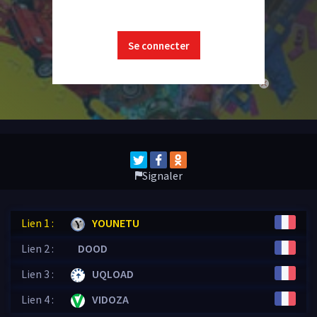
Se connecter
close
Signaler
Lien 1 :
YOUNETU
Lien 2 :
DOOD
Lien 3 :
UQLOAD
Lien 4 :
VIDOZA