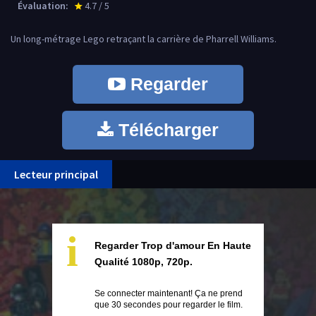
Évaluation:
4.7 / 5
star_rate
Un long-métrage Lego retraçant la carrière de Pharrell Williams.
Regarder
Télécharger
Lecteur principal
i
Regarder Trop d'amour En Haute
Qualité 1080p, 720p.
Se connecter maintenant! Ça ne prend
que 30 secondes pour regarder le film.