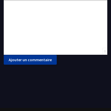
Insert Link
Insert protected link
Emoticons
Insert hidden text
Insert Quote
Insert spoiler
0
Ajouter un commentaire