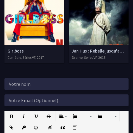
Girlboss
Jan Hus : Rebelle jusqu'au bûch
Comédie, Séries VF, 2017
Drame, Séries VF, 2015
Bold
Italic
Underline
Strikethrough
Align
Ordered List
Unordered List