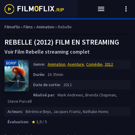
FilmoFlix
»
Films
»
Animation
» Rebelle
REBELLE (2012) FILM EN STREAMING
Voir Film Rebelle streaming complet
BDRIP
Genre:
Animation
,
Aventure
,
Comédie
,
2012
Durée:
1h 35min
Date de sortie:
2012
Réalisé par:
Mark Andrews, Brenda Chapman,
Steve Purcell
Acteurs:
Bérénice Bejo, Jacques Frantz, Nathalie Homs
Évaluation:
3,9 / 5
star_rate