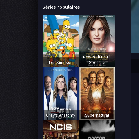
Séries Populaires
New York Unité
Les Simpson
Spéciale
Grey's Anatomy
Supernatural