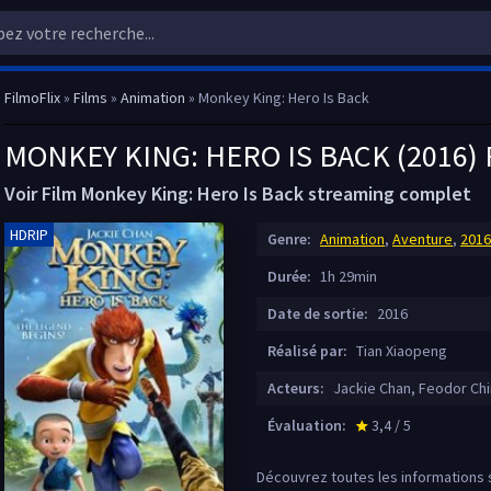
FilmoFlix
»
Films
»
Animation
» Monkey King: Hero Is Back
MONKEY KING: HERO IS BACK (2016)
Voir Film Monkey King: Hero Is Back streaming complet
HDRIP
Genre:
Animation
,
Aventure
,
2016
Durée:
1h 29min
Date de sortie:
2016
Réalisé par:
Tian Xiaopeng
Acteurs:
Jackie Chan, Feodor Chi
Évaluation:
3,4 / 5
star_rate
Découvrez toutes les informations s