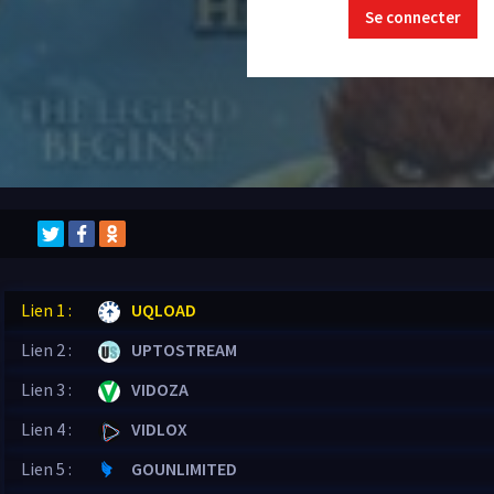
Se connecter
Lien 1 :
UQLOAD
Lien 2 :
UPTOSTREAM
Lien 3 :
VIDOZA
Lien 4 :
VIDLOX
Lien 5 :
GOUNLIMITED