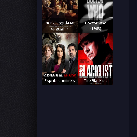
NCIS : Enquêtes
Doctor Who
spéciales
(1963)
Esprits criminels
The Blacklist