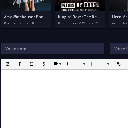
Amy Winehouse : Back to Black
King of Boys: The Return of the King
Hero Ma
Documentaire, 2018
Drame, Séries VOSTFR, 2021
Action, Anim
Bold
Italic
Underline
Strikethrough
Align
Ordered List
Unordered List
Insert L
I