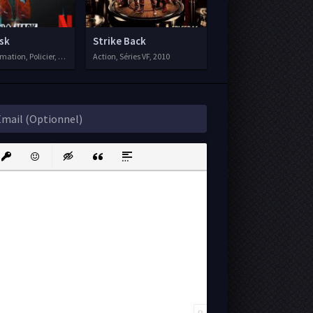
sk
Strike Back
ation, Policier, Thriller, Séries VF, 2018
Action, Séries VF, 2010
ink
nsert protected link
Emoticons
Insert hidden text
Insert Quote
Insert spoiler