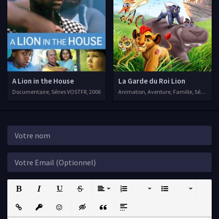
A Lion in the House
La Garde du Roi Lion
Documentaire, Séries VOSTFR, 2006
Animation, Aventure, Famille, Séries VF,
Bold
Italic
Underline
Strikethrough
Align
Ordered List
Unordered List