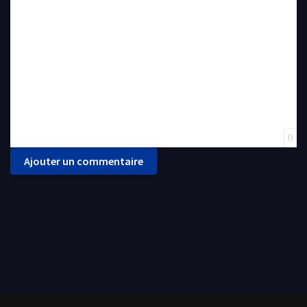
Insert Link
Insert protected link
Emoticons
Insert hidden text
Insert Quote
Insert spoiler
0
Ajouter un commentaire