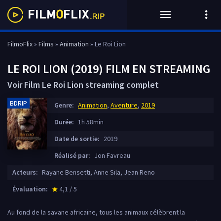
FilmoFlix
»
Films
»
Animation
» Le Roi Lion
LE ROI LION (2019) FILM EN STREAMING
Voir Film Le Roi Lion streaming complet
BDRIP
Genre:
Animation
,
Aventure
,
2019
Durée:
1h 58min
Date de sortie:
2019
Réalisé par:
Jon Favreau
Acteurs:
Rayane Bensetti, Anne Sila, Jean Reno
Évaluation:
4,1 / 5
star_rate
Au fond de la savane africaine, tous les animaux célèbrent la