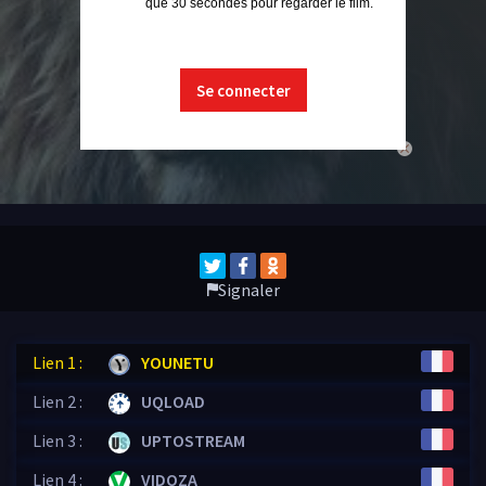
que 30 secondes pour regarder le film.
Se connecter
close
Signaler
Lien 1 :
YOUNETU
Lien 2 :
UQLOAD
Lien 3 :
UPTOSTREAM
Lien 4 :
VIDOZA