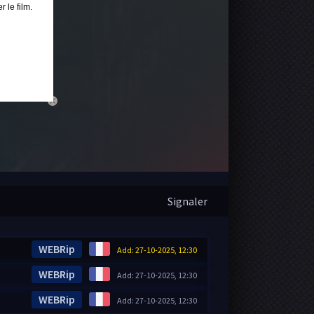
 le film.
close
Signaler
WEBRip
Add: 27-10-2025, 12:30
WEBRip
Add: 27-10-2025, 12:30
WEBRip
Add: 27-10-2025, 12:30