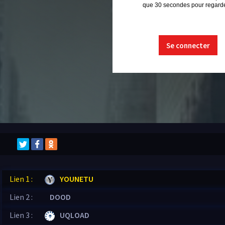
que 30 secondes pour regarder
Se connecter
Lien 1 :
YOUNETU
Lien 2 :
DOOD
Lien 3 :
UQLOAD