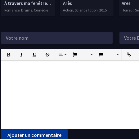
À travers ma fenêtre : L'amour pour horizon
Arès
Ares
Romance, Drame, Comédie
Action, Science fiction, 2015
Horreur, Sé
Bold
Italic
Underline
Strikethrough
Align
Ordered List
Unordered List
Insert L
I
Ajouter un commentaire