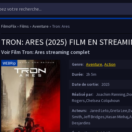
FilmoFlix
»
Films
»
Aventure
» Tron: Ares
TRON: ARES (2025) FILM EN STREAM
Voir Film Tron: Ares streaming complet
WEBRip
Genre:
Aventure
,
Action
Durée:
2h 5m
Date de sortie:
2025
Réalisé par:
Joachim Rønning,Don
Rogers,Chelsea Colquhoun
Acteurs:
Jared Leto,Greta Lee,Ev
Smith,Jeff Bridges,Hasan Minhaj
Desjardins