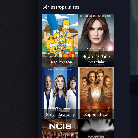
Séries Populaires
New York Unité
Les Simpson
Spéciale
Grey's Anatomy
Supernatural