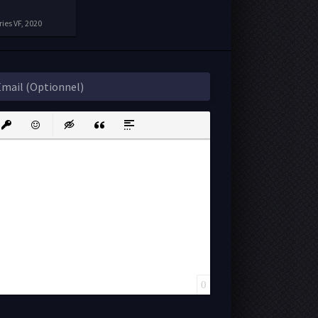
ries VF, 2020
ink
nsert protected link
Emoticons
Insert hidden text
Insert Quote
Insert spoiler
0