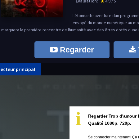
Évaluation:
4.9 / 5
star_rate
Létonnante aventure dun programm
envoyé du monde numérique au mon
marquera la première rencontre de lhumanité avec des êtres dotés dune int
Regarder
Lecteur principal
i
Regarder Trop d'amour 
Qualité 1080p, 720p.
Se connecter maintenant! Ça 