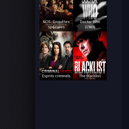
NCIS : Enquêtes
Doctor Who
spéciales
(1963)
Esprits criminels
The Blacklist