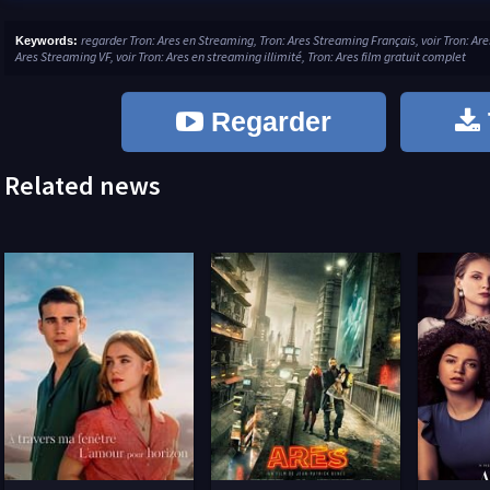
regarder Tron: Ares en Streaming, Tron: Ares Streaming Français, voir Tron: Ar
Keywords:
Ares Streaming VF, voir Tron: Ares en streaming illimité, Tron: Ares film gratuit complet
Regarder
Related news