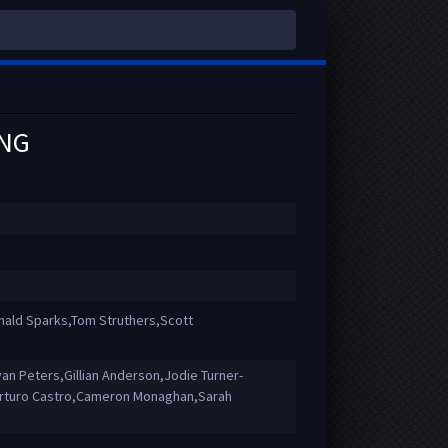
ING
ald Sparks,Tom Struthers,Scott
an Peters,Gillian Anderson,Jodie Turner-
,Arturo Castro,Cameron Monaghan,Sarah