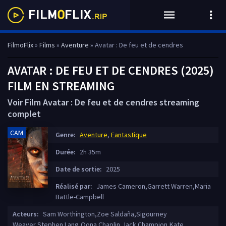
FilmoFlix
»
Films
»
Aventure
» Avatar : De feu et de cendres
AVATAR : DE FEU ET DE CENDRES (2025)
FILM EN STREAMING
Voir Film Avatar : De feu et de cendres streaming
complet
CAM
Genre:
Aventure
,
Fantastique
Durée:
2h 35m
Date de sortie:
2025
Réalisé par:
James Cameron,Garrett Warren,Maria
Battle-Campbell
Acteurs:
Sam Worthington,Zoe Saldaña,Sigourney
Weaver,Stephen Lang,Oona Chaplin,Jack Champion,Kate