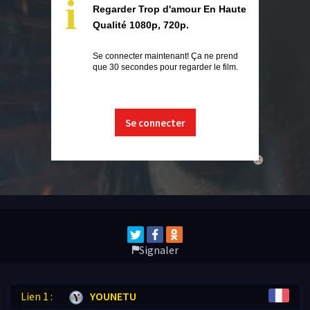
i
Regarder Trop d'amour En Haute
Qualité 1080p, 720p.
Se connecter maintenant! Ça ne prend
que 30 secondes pour regarder le film.
Se connecter
close
Signaler
Lien 1 :
YOUNETU