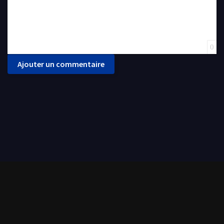
0
Ajouter un commentaire
FilmoFlix met à votre disposition une grande panoplie de films et séries de tout