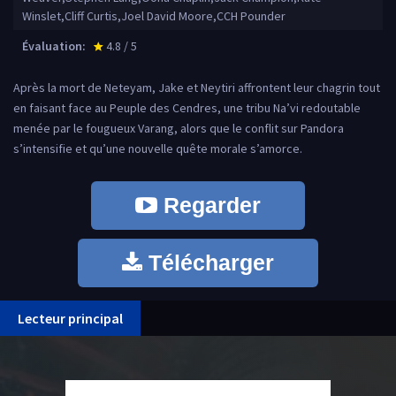
Winslet,Cliff Curtis,Joel David Moore,CCH Pounder
Évaluation:
4.8 / 5
star_rate
Après la mort de Neteyam, Jake et Neytiri affrontent leur chagrin tout
en faisant face au Peuple des Cendres, une tribu Na’vi redoutable
menée par le fougueux Varang, alors que le conflit sur Pandora
s’intensifie et qu’une nouvelle quête morale s’amorce.
Regarder
Télécharger
Lecteur principal