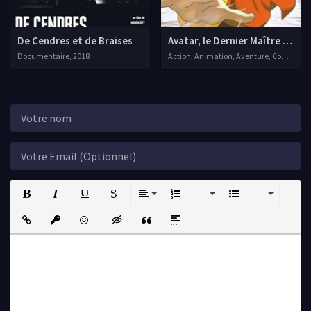
De Cendres et de Braises
Avatar, le Dernier Maître de l'Ai
Documentaire, 2018
Action, Animation, Aventure, Comédie, D
Bold
Italic
Underline
Strikethrough
Align
Ordered List
Unordered List
Insert Link
Insert protected link
Emoticons
Insert hidden text
Insert Quote
Insert spoiler