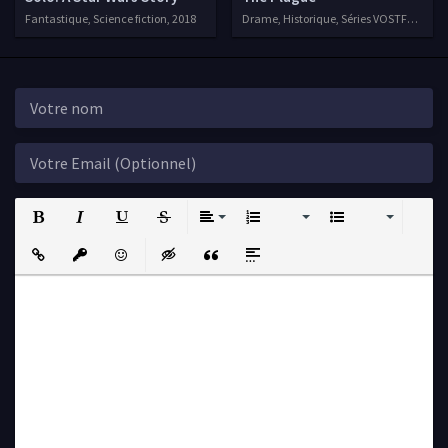
Fantastique, Science fiction, 2018
Drame, Historique, Séries VOSTFR, 2018
Bold
Italic
Underline
Strikethrough
Align
Ordered List
Unordered List
Insert Link
Insert protected link
Emoticons
Insert hidden text
Insert Quote
Insert spoiler