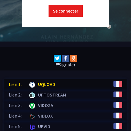
Se connecter
close
Signaler
Lien 1 :
UQLOAD
Lien 2 :
UPTOSTREAM
Lien 3 :
VIDOZA
Lien 4 :
VIDLOX
Lien 5 :
UPVID