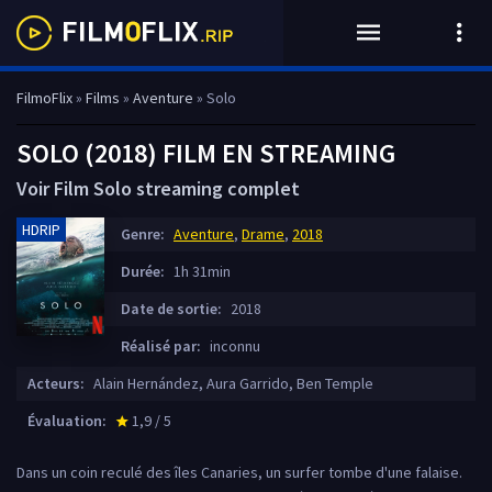
FilmoFlix
»
Films
»
Aventure
» Solo
SOLO (2018) FILM EN STREAMING
Voir Film Solo streaming complet
HDRIP
Genre:
Aventure
,
Drame
,
2018
Durée:
1h 31min
Date de sortie:
2018
Réalisé par:
inconnu
Acteurs:
Alain Hernández, Aura Garrido, Ben Temple
Évaluation:
1,9 / 5
star_rate
Dans un coin reculé des îles Canaries, un surfer tombe d'une falaise.