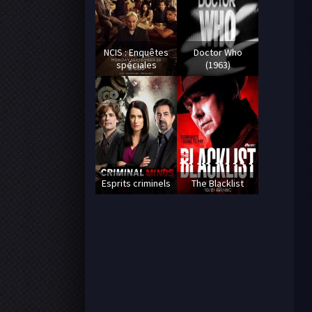
NCIS : Enquêtes
Doctor Who
spéciales
(1963)
Esprits criminels
The Blacklist