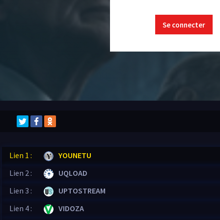
Se connecter
Lien 1 :
YOUNETU
Lien 2 :
UQLOAD
Lien 3 :
UPTOSTREAM
Lien 4 :
VIDOZA