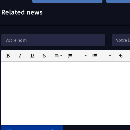
Related news
Bold
Italic
Underline
Strikethrough
Align
Ordered List
Unordered List
Insert L
I