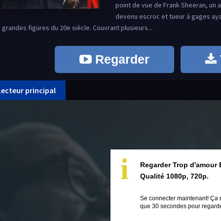
point de vue de Frank Sheeran, un 
devenu escroc et tueur à gages aya
grandes figures du 20e siècle. Couvrant plusieurs...
Regarder
Lecteur principal
i
Regarder Trop d'amour 
Qualité 1080p, 720p.
Se connecter maintenant! Ça 
que 30 secondes pour regarder