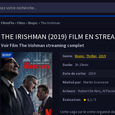
FilmoFlix
»
Films
»
Biopic
» The Irishman
THE IRISHMAN (2019) FILM EN STRE
Voir Film The Irishman streaming complet
BDRIP
Genre:
Biopic
,
Thriller
,
2019
Durée:
3h 29min
Date de sortie:
2019
Réalisé par:
Martin Scorsese
Acteurs:
Robert De Niro, Al Pacin
Évaluation:
4,2 / 5
star_rate
Cette saga sur le crime organisé da