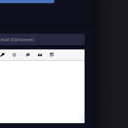
ink
nsert protected link
Emoticons
Insert hidden text
Insert Quote
Insert spoiler
0