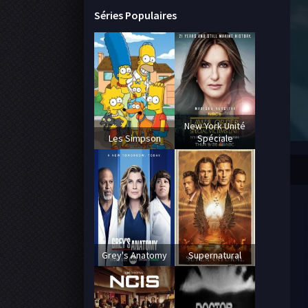
Séries Populaires
New York Unité
Les Simpson
Spéciale
Grey's Anatomy
Supernatural