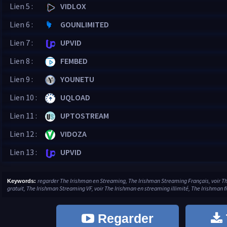
Lien 5 :
VIDLOX
Lien 6 :
GOUNLIMITED
Lien 7 :
UPVID
Lien 8 :
FEMBED
Lien 9 :
YOUNETU
Lien 10 :
UQLOAD
Lien 11 :
UPTOSTREAM
Lien 12 :
VIDOZA
Lien 13 :
UPVID
regarder The Irishman en Streaming, The Irishman Streaming Français, voir 
Keywords:
gratuit, The Irishman Streaming VF, voir The Irishman en streaming illimité, The Irishman f
Regarder