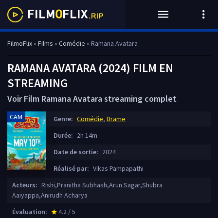
FilmoFlix
»
Films
»
Comédie
» Ramana Avatara
RAMANA AVATARA (2024) FILM EN
STREAMING
Voir Film Ramana Avatara streaming complet
CAM
Genre:
Comédie
,
Drame
Durée:
2h 14m
Date de sortie:
2024
Réalisé par:
Vikas Pampapathi
Acteurs:
Rishi,Pranitha Subhash,Arun Sagar,Shubra
Aaiyappa,Anirudh Acharya
Évaluation:
4.2 / 5
star_rate