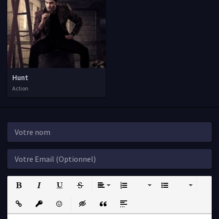
Hunt
Action
Bold
Italic
Underline
Strikethrough
Align
Ordered List
Unordered List
Insert Link
Insert protected link
Emoticons
Insert hidden text
Insert Quote
Insert spoiler