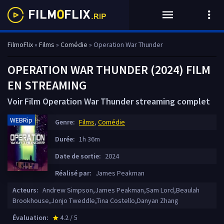
FilmoFlix
»
Films
»
Comédie
» Operation War Thunder
OPERATION WAR THUNDER (2024) FILM
EN STREAMING
Voir Film Operation War Thunder streaming complet
WEBRip
Genre:
Films
,
Comédie
Durée:
1h 36m
Date de sortie:
2024
Réalisé par:
James Peakman
Acteurs:
Andrew Simpson,James Peakman,Sam Lord,Beaulah
Brookhouse,Jonjo Tweddle,Tina Costello,Danyan Zhang
Évaluation:
4.2 / 5
star_rate