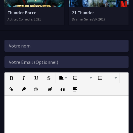
Thunder Force
21 Thunder
Action, Comédie, 2021
Drame, Séries VF, 2017
Bold
Italic
Underline
Strikethrough
Align
Ordered List
Unordered List
Insert Link
Insert protected link
Emoticons
Insert hidden text
Insert Quote
Insert spoiler